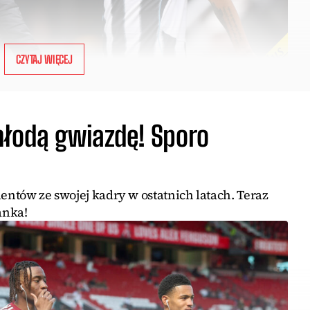
CZYTAJ WIĘCEJ
młodą gwiazdę! Sporo
lentów ze swojej kadry w ostatnich latach. Teraz
anka!