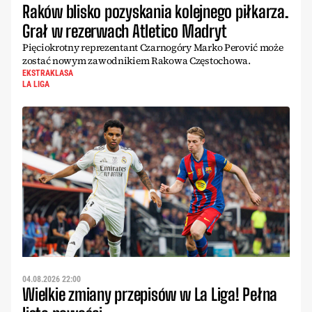
Raków blisko pozyskania kolejnego piłkarza.
Grał w rezerwach Atletico Madryt
Pięciokrotny reprezentant Czarnogóry Marko Perović może
zostać nowym zawodnikiem Rakowa Częstochowa.
EKSTRAKLASA
LA LIGA
04.08.2026 22:00
Wielkie zmiany przepisów w La Liga! Pełna