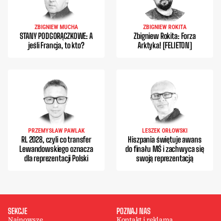
ZBIGNIEW MUCHA
ZBIGNIEW ROKITA
STANY PODGORĄCZKOWE: A
Zbigniew Rokita: Forza
jeśli Francja, to kto?
Arktyka! [FELIETON]
PRZEMYSŁAW PAWLAK
LESZEK ORŁOWSKI
RL 2028, czyli co transfer
Hiszpania świętuje awans
Lewandowskiego oznacza
do finału MŚ i zachwyca się
dla reprezentacji Polski
swoją reprezentacją
SEKCJE
POZNAJ NAS
Najnowsze
Kontakt i reklama