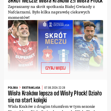
SKRÓT MECZU: Wisła Kraków 2:1 Wisła Płock
Zapraszamy na skrót spotkania Białej Gwiazdy z
Nafciarzami. Było kilka naprawdę ciekawych
momentów!
CZYTAJ WIĘCEJ
POLSKA
EKSTRAKLASA
07.08.2026 22:28
Wisła Kraków lepsza od Wisły Płock! Działo
się na start kolejki
Wisła Kraków z drugim triumfem w tym sezonie