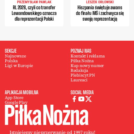
PRZEMYSŁAW PAWLAK
LESZEK ORŁOWSKI
RL 2028, czyli co transfer
Hiszpania świętuje awans
Lewandowskiego oznacza
do finału MŚ i zachwyca się
dla reprezentacji Polski
swoją reprezentacją
SEKCJE
POZNAJ NAS
Najnowsze
Kontakt i reklama
Polska
Piłka Nożna
Ligi w Europie
Kup nowy numer
Redakcja
Plebiscyt PN
Laureaci
APLIKACJA MOBILNA
SOCIAL MEDIA
App Store
Google Play
Istniejemy nieprzerwanie od 1997 roku!