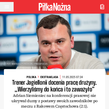
Przejdź do treści
FOT. MATEUSZ PORZUCEK / PRESSFOCUS
POLSKA
EKSTRAKLASA
11.05.2025 07:24
Trener Jagiellonii docenia pracę drużyny.
„Wierzyliśmy do końca i to zaważyło”
Adrian Siemieniec na konferencji prasowej nie
ukrywał dumy z postawy swoich zawodników po
meczu z Rakowem Częstochowa (2:1).