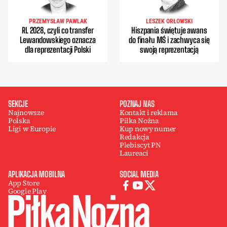
PRZEMYSŁAW PAWLAK
LESZEK ORŁOWSKI
RL 2028, czyli co transfer
Hiszpania świętuje awans
Lewandowskiego oznacza
do finału MŚ i zachwyca się
dla reprezentacji Polski
swoją reprezentacją
SEKCJE
POZNAJ NAS
Najnowsze
Kontakt i reklama
Polska
Piłka Nożna
Ligi w Europie
Kup nowy numer
Redakcja
Plebiscyt PN
Laureaci
APLIKACJA MOBILNA
SOCIAL MEDIA
App Store
Google Play