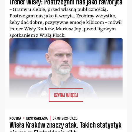
Trener Wisły: Postrzegam nas jako faworyta
– Gramy u siebie, przed własną publicznością.
Postrzegam nas jako faworyta. Zrobimy wszystko,
żeby dać dobre, pozytywne emocje kibicom – mówił
trener Wisły Kraków, Mariusz Jop, przed ligowym
spotkaniem z Wisłą Płock.
CZYTAJ WIĘCEJ
POLSKA
EKSTRAKLASA
07.08.2026 09:20
Wisła Kraków znaczy atak. Takich statystyk