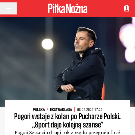
Przejdź do treści
POLSKA
EKSTRAKLASA
08.05.2025 17:29
Pogoń wstaje z kolan po Pucharze Polski.
„Sport daje kolejną szansę”
Pogoń Szczecin drugi rok z rzędu przegrała finał