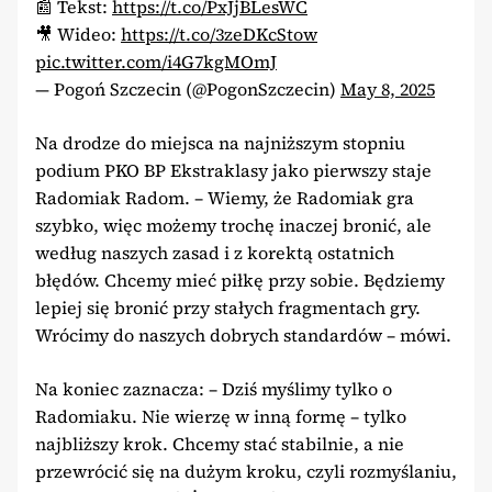
📰 Tekst:
https://t.co/PxJjBLesWC
🎥 Wideo:
https://t.co/3zeDKcStow
pic.twitter.com/i4G7kgMOmJ
— Pogoń Szczecin (@PogonSzczecin)
May 8, 2025
Na drodze do miejsca na najniższym stopniu
podium PKO BP Ekstraklasy jako pierwszy staje
Radomiak Radom. – Wiemy, że Radomiak gra
szybko, więc możemy trochę inaczej bronić, ale
według naszych zasad i z korektą ostatnich
błędów. Chcemy mieć piłkę przy sobie. Będziemy
lepiej się bronić przy stałych fragmentach gry.
Wrócimy do naszych dobrych standardów – mówi.
Na koniec zaznacza: – Dziś myślimy tylko o
Radomiaku. Nie wierzę w inną formę – tylko
najbliższy krok. Chcemy stać stabilnie, a nie
przewrócić się na dużym kroku, czyli rozmyślaniu,