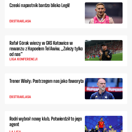
Czeski napastnik bardzo blisko Legii!
EKSTRAKLASA
Rafał Górak wierzy w GKS Katowice w
rewanżu z Hapoelem Tel Awiw. „Zależy tylko
od nas”
LIGA KONFERENCJI
Trener Wisły: Postrzegam nas jako faworyta
EKSTRAKLASA
Rodri wybrał nowy klub. Potwierdził to jego
agent