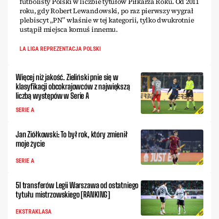
futbolisty Polski w liczbie tytułów Piłkarza Roku. Od 2011
roku, gdy Robert Lewandowski, po raz pierwszy wygrał
plebiscyt „PN” właśnie w tej kategorii, tylko dwukrotnie
ustąpił miejsca komuś innemu.
LA LIGA REPREZENTACJA POLSKI
Więcej niż jakość. Zieliński pnie się w
klasyfikacji obcokrajowców z największą
liczbą występów w Serie A
SERIE A
Jan Ziółkowski: To był rok, który zmienił
moje życie
SERIE A
51 transferów Legii Warszawa od ostatniego
tytułu mistrzowskiego [RANKING]
EKSTRAKLASA