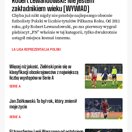
Robert Lewandowski: Nie jestem
zakładnikiem wieku [WYWIAD]
Chyba już nikt nigdy nie przebije najlepszego obecnie
futbolisty Polski w liczbie tytułów Piłkarza Roku. Od 2011
roku, gdy Robert Lewandowski, po raz pierwszy wygrał
plebiscyt „PN” właśnie w tej kategorii, tylko dwukrotnie
ustąpił miejsca komuś innemu.
LA LIGA REPREZENTACJA POLSKI
Więcej niż jakość. Zieliński pnie się w
klasyfikacji obcokrajowców z największą
liczbą występów w Serie A
SERIE A
Jan Ziółkowski: To był rok, który zmienił
moje życie
SERIE A
51 transferów Legii Warszawa od ostatniego