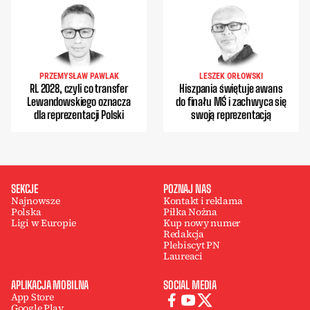
PRZEMYSŁAW PAWLAK
LESZEK ORŁOWSKI
RL 2028, czyli co transfer
Hiszpania świętuje awans
Lewandowskiego oznacza
do finału MŚ i zachwyca się
dla reprezentacji Polski
swoją reprezentacją
SEKCJE
POZNAJ NAS
Najnowsze
Kontakt i reklama
Polska
Piłka Nożna
Ligi w Europie
Kup nowy numer
Redakcja
Plebiscyt PN
Laureaci
APLIKACJA MOBILNA
SOCIAL MEDIA
App Store
Google Play