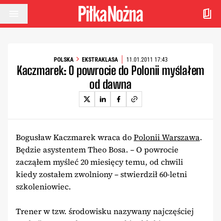
Przejdź do treści
POLSKA
EKSTRAKLASA
11.01.2011 17:43
Kaczmarek: O powrocie do Polonii myślałem
od dawna
Bogusław Kaczmarek wraca do
Polonii Warszawa
.
Będzie asystentem Theo Bosa. – O powrocie
zacząłem myśleć 20 miesięcy temu, od chwili
kiedy zostałem zwolniony – stwierdził 60-letni
szkoleniowiec.
Trener w tzw. środowisku nazywany najczęściej