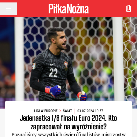
Przejdź do treści
LIGI W EUROPIE
ŚWIAT
03.07.2024 10:57
Jedenastka 1/8 finału Euro 2024. Kto
zapracował na wyróżnienie?
Poznaliśmy wszystkich ćwierćfinalistów mistrzostw