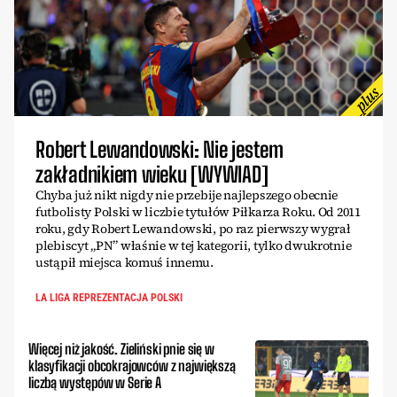
Robert Lewandowski: Nie jestem
zakładnikiem wieku [WYWIAD]
Chyba już nikt nigdy nie przebije najlepszego obecnie
futbolisty Polski w liczbie tytułów Piłkarza Roku. Od 2011
roku, gdy Robert Lewandowski, po raz pierwszy wygrał
plebiscyt „PN” właśnie w tej kategorii, tylko dwukrotnie
ustąpił miejsca komuś innemu.
LA LIGA REPREZENTACJA POLSKI
Więcej niż jakość. Zieliński pnie się w
klasyfikacji obcokrajowców z największą
liczbą występów w Serie A