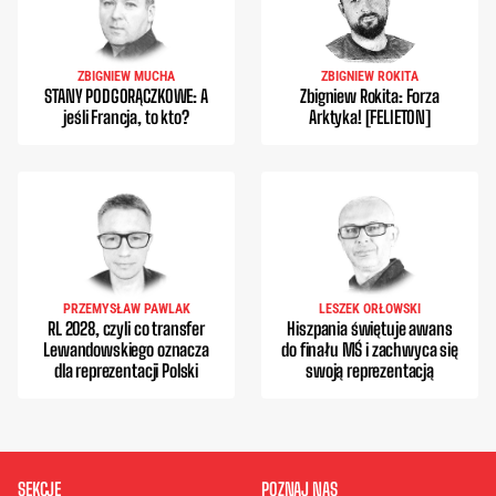
ZBIGNIEW MUCHA
ZBIGNIEW ROKITA
STANY PODGORĄCZKOWE: A
Zbigniew Rokita: Forza
jeśli Francja, to kto?
Arktyka! [FELIETON]
PRZEMYSŁAW PAWLAK
LESZEK ORŁOWSKI
RL 2028, czyli co transfer
Hiszpania świętuje awans
Lewandowskiego oznacza
do finału MŚ i zachwyca się
dla reprezentacji Polski
swoją reprezentacją
SEKCJE
POZNAJ NAS