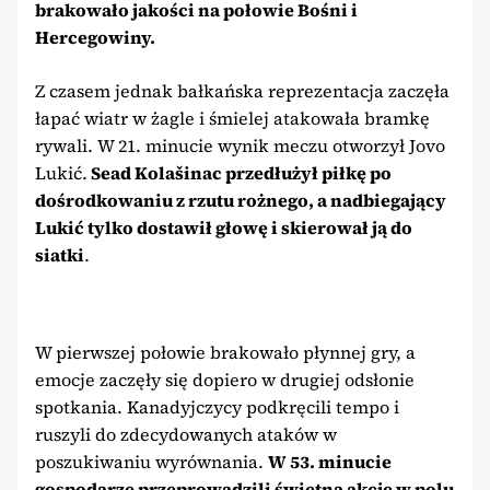
brakowało jakości na połowie Bośni i
Hercegowiny.
Z czasem jednak bałkańska reprezentacja zaczęła
łapać wiatr w żagle i śmielej atakowała bramkę
rywali. W 21. minucie wynik meczu otworzył Jovo
Lukić.
Sead Kolašinac przedłużył piłkę po
dośrodkowaniu z rzutu rożnego, a nadbiegający
Lukić tylko dostawił głowę i skierował ją do
siatki
.
W pierwszej połowie brakowało płynnej gry, a
emocje zaczęły się dopiero w drugiej odsłonie
spotkania. Kanadyjczycy podkręcili tempo i
ruszyli do zdecydowanych ataków w
poszukiwaniu wyrównania.
W 53. minucie
gospodarze przeprowadzili świetną akcję w polu