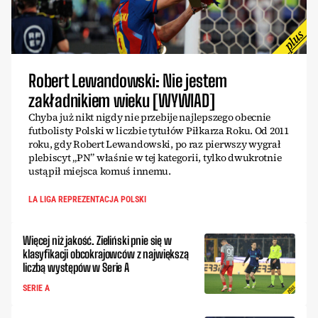
Robert Lewandowski: Nie jestem
zakładnikiem wieku [WYWIAD]
Chyba już nikt nigdy nie przebije najlepszego obecnie
futbolisty Polski w liczbie tytułów Piłkarza Roku. Od 2011
roku, gdy Robert Lewandowski, po raz pierwszy wygrał
plebiscyt „PN” właśnie w tej kategorii, tylko dwukrotnie
ustąpił miejsca komuś innemu.
LA LIGA REPREZENTACJA POLSKI
Więcej niż jakość. Zieliński pnie się w
klasyfikacji obcokrajowców z największą
liczbą występów w Serie A
SERIE A