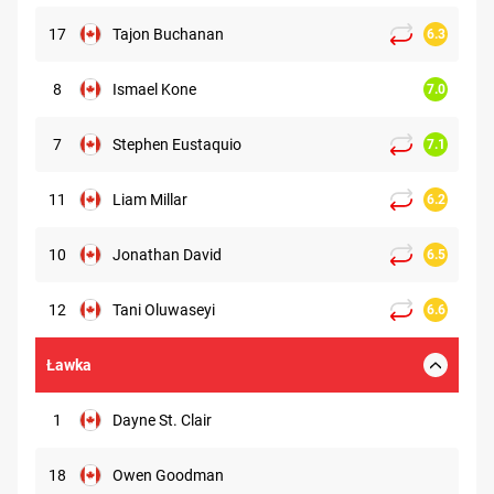
17
Tajon Buchanan
6.3
8
Ismael Kone
7.0
7
Stephen Eustaquio
7.1
11
Liam Millar
6.2
10
Jonathan David
6.5
12
Tani Oluwaseyi
6.6
Ławka
1
Dayne St. Clair
18
Owen Goodman