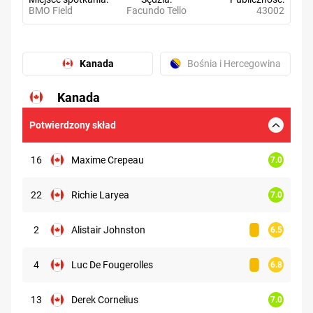
BMO Field
Facundo Tello
43002
Kanada
Bośnia i Hercegowina
Kanada
6.36
Potwierdzony skład
16
Maxime Crepeau
7.0
22
Richie Laryea
7.0
2
Alistair Johnston
6.5
4
Luc De Fougerolles
6.8
13
Derek Cornelius
7.0