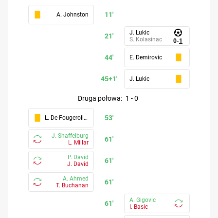
11'
A. Johnston
J. Lukic
21'
S. Kolasinac
0
-
1
44'
E. Demirovic
45+1'
J. Lukic
druga połowa
:
1
-
0
53'
L. De Fougerolles
J. Shaffelburg
61'
L. Millar
P. David
61'
J. David
A. Ahmed
61'
T. Buchanan
A. Gigovic
61'
I. Basic