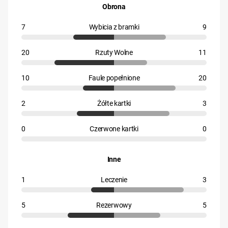
Obrona
7
Wybicia z bramki
9
20
Rzuty Wolne
11
10
Faule popełnione
20
2
Żółte kartki
3
0
Czerwone kartki
0
Inne
1
Leczenie
3
5
Rezerwowy
5