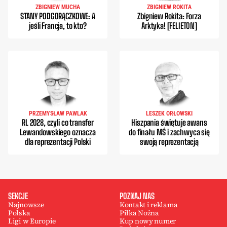
ZBIGNIEW MUCHA
ZBIGNIEW ROKITA
STANY PODGORĄCZKOWE: A
Zbigniew Rokita: Forza
jeśli Francja, to kto?
Arktyka! [FELIETON]
PRZEMYSŁAW PAWLAK
LESZEK ORŁOWSKI
RL 2028, czyli co transfer
Hiszpania świętuje awans
Lewandowskiego oznacza
do finału MŚ i zachwyca się
dla reprezentacji Polski
swoją reprezentacją
SEKCJE
POZNAJ NAS
Najnowsze
Kontakt i reklama
Polska
Piłka Nożna
Ligi w Europie
Kup nowy numer