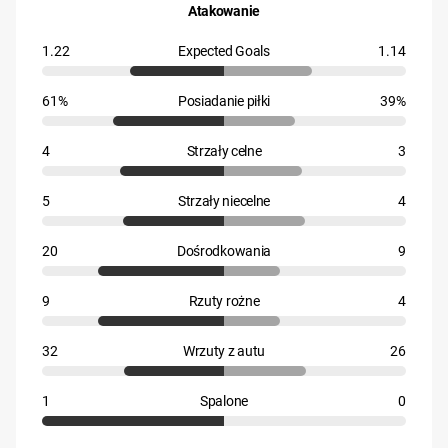
Atakowanie
1.22
Expected Goals
1.14
61%
Posiadanie piłki
39%
4
Strzały celne
3
5
Strzały niecelne
4
20
Dośrodkowania
9
9
Rzuty rożne
4
32
Wrzuty z autu
26
1
Spalone
0