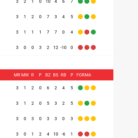
3
2
1
0
10
4
6
7
3
1
2
0
7
3
4
5
3
1
1
1
7
7
0
4
3
0
0
3
2
12
-10
0
MR
MW
R
P
BZ
BS
RB
P
FORMA
3
1
2
0
6
2
4
5
3
1
2
0
5
3
2
5
3
0
3
0
3
3
0
3
3
0
1
2
4
10
-6
1