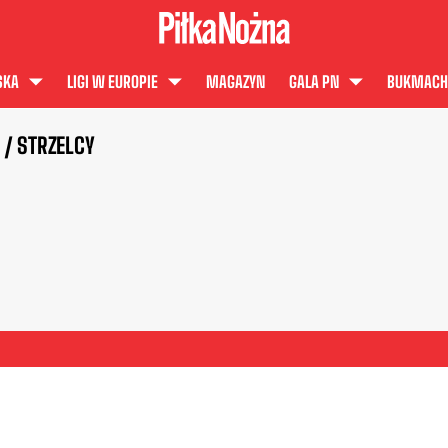
SKA
LIGI W EUROPIE
MAGAZYN
GALA PN
BUKMACH
 / STRZELCY