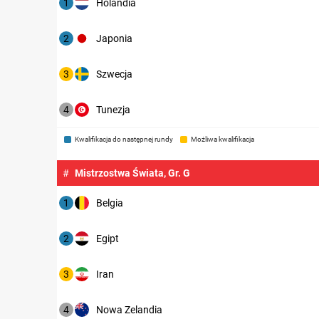
1
Holandia
2
Japonia
3
Szwecja
4
Tunezja
Kwalifikacja do następnej rundy
Możliwa kwalifikacja
#
Mistrzostwa Świata, Gr. G
1
Belgia
2
Egipt
3
Iran
4
Nowa Zelandia