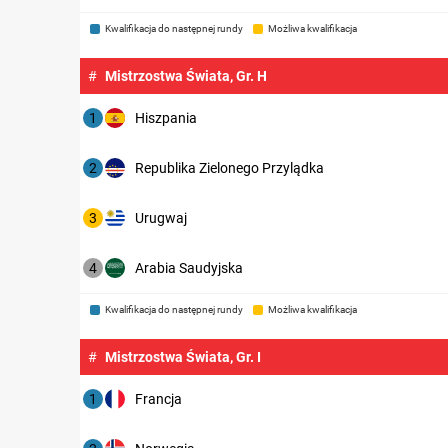
Kwalifikacja do następnej rundy
Możliwa kwalifikacja
#
Mistrzostwa Świata, Gr. H
1
Hiszpania
2
Republika Zielonego Przylądka
3
Urugwaj
4
Arabia Saudyjska
Kwalifikacja do następnej rundy
Możliwa kwalifikacja
#
Mistrzostwa Świata, Gr. I
1
Francja