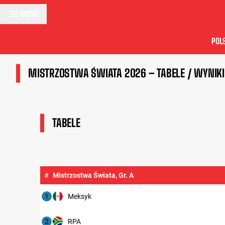
Przejdź do treści
MENU
POL
MISTRZOSTWA ŚWIATA 2026 – TABELE / WYNIKI
TABELE
#
Mistrzostwa Świata, Gr. A
1
Meksyk
2
RPA