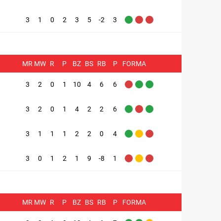
3
1
0
2
3
5
-2
3
MR
MW
R
P
BZ
BS
RB
P
FORMA
3
2
0
1
10
4
6
6
3
2
0
1
4
2
2
6
3
1
1
1
2
2
0
4
3
0
1
2
1
9
-8
1
MR
MW
R
P
BZ
BS
RB
P
FORMA