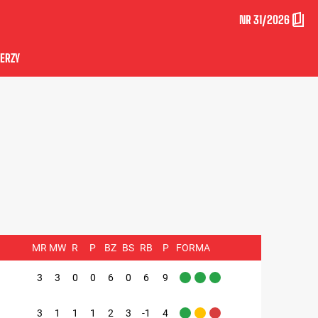
NR 31/2026
ERZY
MR
MW
R
P
BZ
BS
RB
P
FORMA
3
3
0
0
6
0
6
9
3
1
1
1
2
3
-1
4