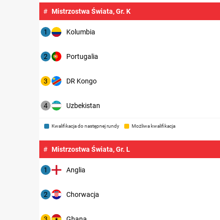
#
Mistrzostwa Świata, Gr. K
1
Kolumbia
2
Portugalia
3
DR Kongo
4
Uzbekistan
Kwalifikacja do następnej rundy
Możliwa kwalifikacja
#
Mistrzostwa Świata, Gr. L
1
Anglia
2
Chorwacja
3
Ghana