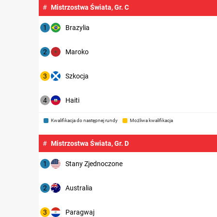
#
Mistrzostwa Świata, Gr. C
1
Brazylia
2
Maroko
3
Szkocja
4
Haiti
Kwalifikacja do następnej rundy
Możliwa kwalifikacja
#
Mistrzostwa Świata, Gr. D
1
Stany Zjednoczone
2
Australia
3
Paragwaj