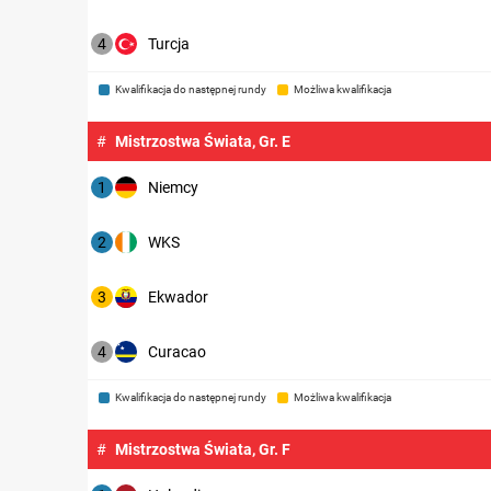
4
Turcja
Kwalifikacja do następnej rundy
Możliwa kwalifikacja
#
Mistrzostwa Świata, Gr. E
1
Niemcy
2
WKS
3
Ekwador
4
Curacao
Kwalifikacja do następnej rundy
Możliwa kwalifikacja
#
Mistrzostwa Świata, Gr. F