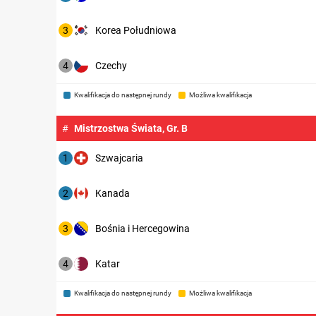
3
Korea Południowa
4
Czechy
Kwalifikacja do następnej rundy
Możliwa kwalifikacja
#
Mistrzostwa Świata, Gr. B
1
Szwajcaria
2
Kanada
3
Bośnia i Hercegowina
4
Katar
Kwalifikacja do następnej rundy
Możliwa kwalifikacja