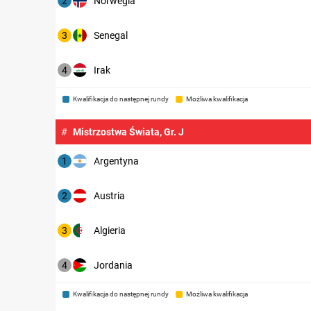
2
Norwegia
3
Senegal
4
Irak
Kwalifikacja do następnej rundy
Możliwa kwalifikacja
#
Mistrzostwa Świata, Gr. J
1
Argentyna
2
Austria
3
Algieria
4
Jordania
Kwalifikacja do następnej rundy
Możliwa kwalifikacja