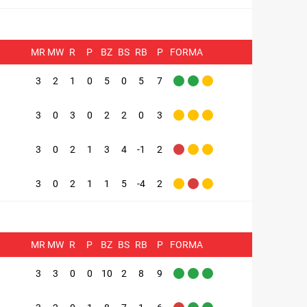
MR
MW
R
P
BZ
BS
RB
P
FORMA
3
2
1
0
5
0
5
7
3
0
3
0
2
2
0
3
3
0
2
1
3
4
-1
2
3
0
2
1
1
5
-4
2
MR
MW
R
P
BZ
BS
RB
P
FORMA
3
3
0
0
10
2
8
9