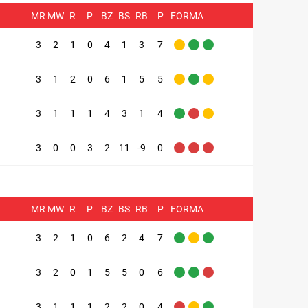
MR
MW
R
P
BZ
BS
RB
P
FORMA
3
2
1
0
4
1
3
7
3
1
2
0
6
1
5
5
3
1
1
1
4
3
1
4
3
0
0
3
2
11
-9
0
MR
MW
R
P
BZ
BS
RB
P
FORMA
3
2
1
0
6
2
4
7
3
2
0
1
5
5
0
6
3
1
1
1
2
2
0
4