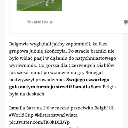
Belgowie wyglądali jakby zapomnieli, że faza
grupowa już się skończyła. Po stracie bramki nie
było widać pasji w dążeniu do natychmiastowego
wyrównania. Co gorsza dla Czerwonych Diabłów
już sześć minut po wznowieniu gry Senegal
podwyższył prowadzenie.
Swojego czwartego
gola na tym turnieju strzelił Ismaila Sarr.
Belgia
była na deskach.
Ismaila Sarr na 2:0 w meczu przeciwko Belgii! 😮‍💨
#WorldCup
#MistrzostwaŚwiata
pic.twitter.com/fI00kDEDYp