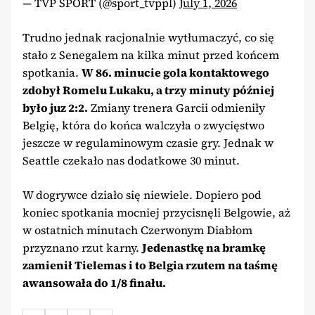
— TVP SPORT (@sport_tvppl)
July 1, 2026
Trudno jednak racjonalnie wytłumaczyć, co się
stało z Senegalem na kilka minut przed końcem
spotkania.
W 86. minucie gola kontaktowego
zdobył Romelu Lukaku, a trzy minuty później
było juz 2:2.
Zmiany trenera Garcii odmieniły
Belgię, która do końca walczyła o zwycięstwo
jeszcze w regulaminowym czasie gry. Jednak w
Seattle czekało nas dodatkowe 30 minut.
W dogrywce działo się niewiele. Dopiero pod
koniec spotkania mocniej przycisnęli Belgowie, aż
w ostatnich minutach Czerwonym Diabłom
przyznano rzut karny.
Jedenastkę na bramkę
zamienił Tielemas i to Belgia rzutem na taśmę
awansowała do 1/8 finału.