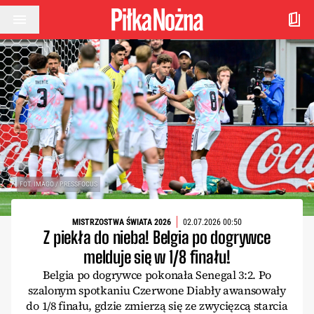
Przejdź do treści
FOT. IMAGO / PRESSFOCUS
MISTRZOSTWA ŚWIATA 2026
02.07.2026 00:50
Z piekła do nieba! Belgia po dogrywce
melduje się w 1/8 finału!
Belgia po dogrywce pokonała Senegal 3:2. Po
szalonym spotkaniu Czerwone Diabły awansowały
do 1/8 finału, gdzie zmierzą się ze zwycięzcą starcia