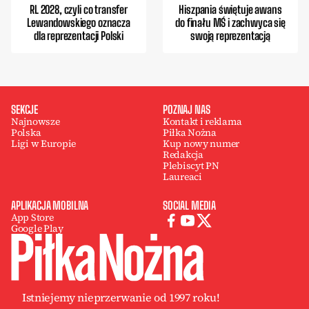
RL 2028, czyli co transfer
Hiszpania świętuje awans
Lewandowskiego oznacza
do finału MŚ i zachwyca się
dla reprezentacji Polski
swoją reprezentacją
SEKCJE
POZNAJ NAS
Najnowsze
Kontakt i reklama
Polska
Piłka Nożna
Ligi w Europie
Kup nowy numer
Redakcja
Plebiscyt PN
Laureaci
APLIKACJA MOBILNA
SOCIAL MEDIA
App Store
Google Play
Istniejemy nieprzerwanie od 1997 roku!