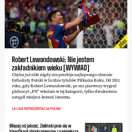
Robert Lewandowski: Nie jestem
zakładnikiem wieku [WYWIAD]
Chyba już nikt nigdy nie przebije najlepszego obecnie
futbolisty Polski w liczbie tytułów Piłkarza Roku. Od 2011
roku, gdy Robert Lewandowski, po raz pierwszy wygrał
plebiscyt „PN” właśnie w tej kategorii, tylko dwukrotnie
ustąpił miejsca komuś innemu.
LA LIGA REPREZENTACJA POLSKI
Więcej niż jakość. Zieliński pnie się w
klasyfikacji obcokrajowców z największą