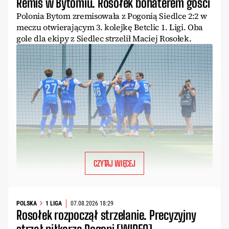
Remis w Bytomiu. Rosołek bohaterem gości
Polonia Bytom zremisowała z Pogonią Siedlce 2:2 w
meczu otwierającym 3. kolejkę Betclic 1. Ligi. Oba
gole dla ekipy z Siedlec strzelił Maciej Rosołek.
CZYTAJ WIĘCEJ
POLSKA
1 LIGA
07.08.2026 18:29
Rosołek rozpoczął strzelanie. Precyzyjny