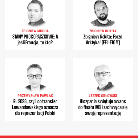
ZBIGNIEW MUCHA
ZBIGNIEW ROKITA
STANY PODGORĄCZKOWE: A
Zbigniew Rokita: Forza
jeśli Francja, to kto?
Arktyka! [FELIETON]
PRZEMYSŁAW PAWLAK
LESZEK ORŁOWSKI
RL 2028, czyli co transfer
Hiszpania świętuje awans
Lewandowskiego oznacza
do finału MŚ i zachwyca się
dla reprezentacji Polski
swoją reprezentacją