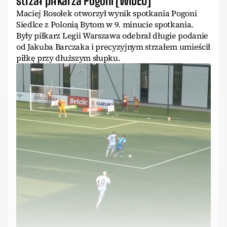
strzał piłkarza Pogoni [WIDEO]
Maciej Rosołek otworzył wynik spotkania Pogoni
Siedlce z Polonią Bytom w 9. minucie spotkania.
Były piłkarz Legii Warszawa odebrał długie podanie
od Jakuba Barczaka i precyzyjnym strzałem umieścił
piłkę przy dłuższym słupku.