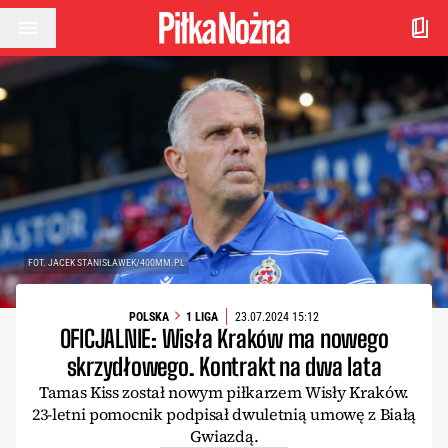
Przejdź do treści
FOT. JACEK STANISŁAWEK/400MM.PL
POLSKA
1 LIGA
23.07.2024 15:12
OFICJALNIE: Wisła Kraków ma nowego
skrzydłowego. Kontrakt na dwa lata
Tamas Kiss został nowym piłkarzem Wisły Kraków.
23-letni pomocnik podpisał dwuletnią umowę z Białą
Gwiazdą.