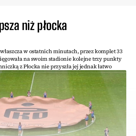
psza niż płocka
właszcza w ostatnich minutach, przez komplet 33
ięgowała na swoim stadionie kolejne trzy punkty
niczką z Płocka nie przyszła jej jednak łatwo