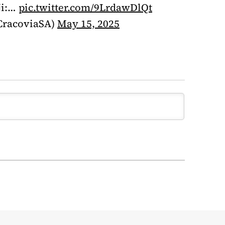
ji:…
pic.twitter.com/9LrdawDlQt
racoviaSA)
May 15, 2025