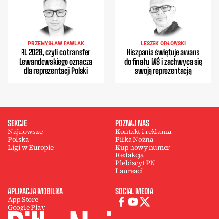
PRZEMYSŁAW PAWLAK
LESZEK ORŁOWSKI
RL 2028, czyli co transfer
Hiszpania świętuje awans
Lewandowskiego oznacza
do finału MŚ i zachwyca się
dla reprezentacji Polski
swoją reprezentacją
SEKCJE
POZNAJ NAS
Najnowsze
Kontakt i reklama
Polska
Piłka Nożna
Ligi w Europie
Kup nowy numer
Redakcja
Plebiscyt PN
Laureaci
APLIKACJA MOBILNA
SOCIAL MEDIA
App Store
Google Play