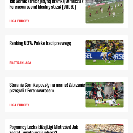
Tak Górnik stracił jedyną bramkę w meczu z
Ferencvarosem! Idealny strzał [WIDEO]
LIGA EUROPY
Ranking UEFA: Polska traci przewagę
EKSTRAKLASA
Starania Górnika poszły na marne! Zabrzanie
przegrali z Ferencvarosem
LIGA EUROPY
Pogromcy Lecha bliżej Ligi Mistrzów! Jak
zagrał Tymoteusz Puchacz?