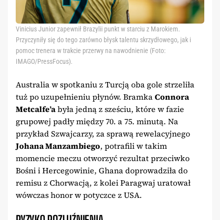
Vinicius Junior zapewnił Brazylii punkt w starciu z Marokiem.
Przyczyniły się do tego zarówno błysk talentu skrzydłowego, jak i
pomoc trenera w trakcie przerwy na nawodnienie (Foto:
IMAGO/PressFocus).
Australia w spotkaniu z Turcją oba gole strzeliła
tuż po uzupełnieniu płynów. Bramka
Connora
Metcalfe’a
była jedną z sześciu, które w fazie
grupowej padły między 70. a 75. minutą. Na
przykład Szwajcarzy, za sprawą rewelacyjnego
Johana Manzambiego
, potrafili w takim
momencie meczu otworzyć rezultat przeciwko
Bośni i Hercegowinie, Ghana doprowadziła do
remisu z Chorwacją, z kolei Paragwaj uratował
wówczas honor w potyczce z USA.
RYZYKO ROZLUŹNIENIA