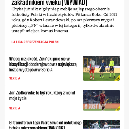
zakładnikiem wieku [WYWIAD]
Chyba już nikt nigdy nie przebije najlepszego obecnie
futbolisty Polski w liczbie tytułów Piłkarza Roku. Od 2011
roku, gdy Robert Lewandowski, po raz pierwszy wygrał
plebiscyt „PN” właśnie w tej kategorii, tylko dwukrotnie
ustąpił miejsca komuś innemu.
LA LIGA REPREZENTACJA POLSKI
Więcej niż jakość. Zieliński pnie się w
klasyfikacji obcokrajowców z największą
liczbą występów w Serie A
SERIE A
Jan Ziółkowski: To był rok, który zmienił
moje życie
SERIE A
51 transferów Legii Warszawa od ostatniego
tytułu mistrzowskiego [RANKING]