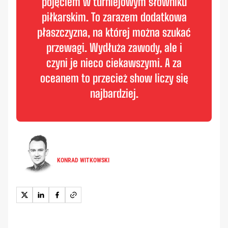
pojęciem w turniejowym słowniku
piłkarskim. To zarazem dodatkowa
płaszczyzna, na której można szukać
przewagi. Wydłuża zawody, ale i
czyni je nieco ciekawszymi. A za
oceanem to przecież show liczy się
najbardziej.
KONRAD WITKOWSKI