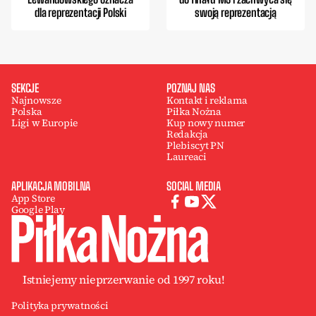
dla reprezentacji Polski
swoją reprezentacją
SEKCJE
POZNAJ NAS
Najnowsze
Kontakt i reklama
Polska
Piłka Nożna
Ligi w Europie
Kup nowy numer
Redakcja
Plebiscyt PN
Laureaci
APLIKACJA MOBILNA
SOCIAL MEDIA
App Store
Google Play
Istniejemy nieprzerwanie od 1997 roku!
Polityka prywatności