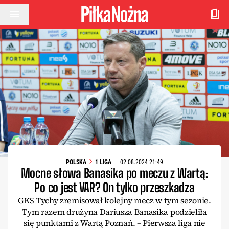
Przejdź do treści
POLSKA
1 LIGA
02.08.2024 21:49
Mocne słowa Banasika po meczu z Wartą:
Po co jest VAR? On tylko przeszkadza
GKS Tychy zremisował kolejny mecz w tym sezonie.
Tym razem drużyna Dariusza Banasika podzieliła
się punktami z Wartą Poznań. – Pierwsza liga nie