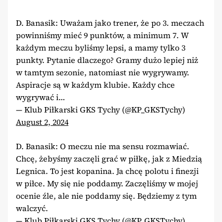
D. Banasik: Uważam jako trener, że po 3. meczach
powinniśmy mieć 9 punktów, a minimum 7. W
każdym meczu byliśmy lepsi, a mamy tylko 3
punkty. Pytanie dlaczego? Gramy dużo lepiej niż
w tamtym sezonie, natomiast nie wygrywamy.
Aspiracje są w każdym klubie. Każdy chce
wygrywać i…
— Klub Piłkarski GKS Tychy (@KP_GKSTychy)
August 2, 2024
D. Banasik: O meczu nie ma sensu rozmawiać.
Chcę, żebyśmy zaczęli grać w piłkę, jak z Miedzią
Legnica. To jest kopanina. Ja chcę polotu i finezji
w piłce. My się nie poddamy. Zaczęliśmy w mojej
ocenie źle, ale nie poddamy się. Będziemy z tym
walczyć.
— Klub Piłkarski GKS Tychy (@KP_GKSTychy)