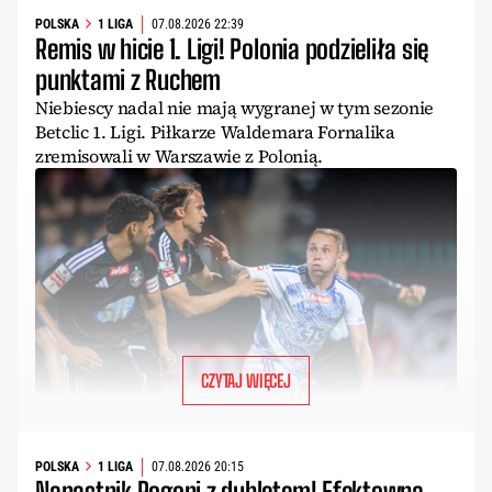
POLSKA
1 LIGA
07.08.2026 22:39
Remis w hicie 1. Ligi! Polonia podzieliła się
punktami z Ruchem
Niebiescy nadal nie mają wygranej w tym sezonie
Betclic 1. Ligi. Piłkarze Waldemara Fornalika
zremisowali w Warszawie z Polonią.
CZYTAJ WIĘCEJ
POLSKA
1 LIGA
07.08.2026 20:15
Napastnik Pogoni z dubletem! Efektowna