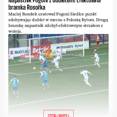
bramka Rosołka
Maciej Rosołek uratował Pogoni Siedlce punkt
zdobywając dublet w meczu z Polonią Bytom. Drugą
bramkę napastnik zdobył efektownym strzałem z
woleja.
CZYTAJ WIĘCEJ