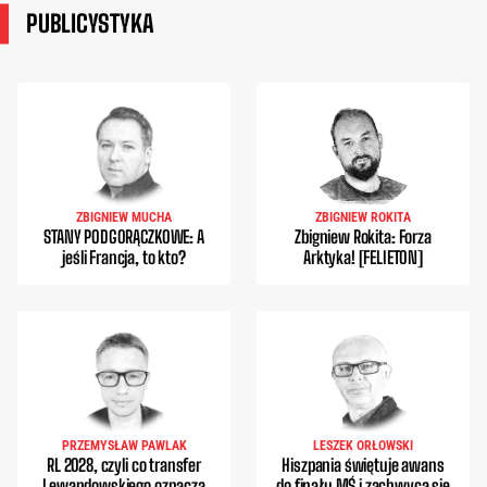
PUBLICYSTYKA
ZBIGNIEW MUCHA
ZBIGNIEW ROKITA
STANY PODGORĄCZKOWE: A
Zbigniew Rokita: Forza
jeśli Francja, to kto?
Arktyka! [FELIETON]
PRZEMYSŁAW PAWLAK
LESZEK ORŁOWSKI
RL 2028, czyli co transfer
Hiszpania świętuje awans
Lewandowskiego oznacza
do finału MŚ i zachwyca się