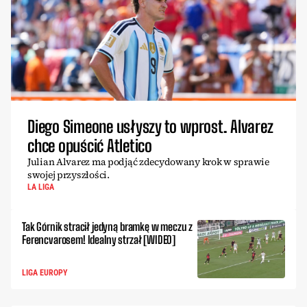
Diego Simeone usłyszy to wprost. Alvarez
chce opuścić Atletico
Julian Alvarez ma podjąć zdecydowany krok w sprawie
swojej przyszłości.
LA LIGA
Tak Górnik stracił jedyną bramkę w meczu z
Ferencvarosem! Idealny strzał [WIDEO]
LIGA EUROPY