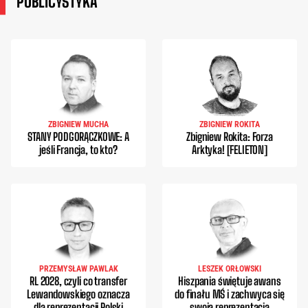
PUBLICYSTYKA
ZBIGNIEW MUCHA
ZBIGNIEW ROKITA
STANY PODGORĄCZKOWE: A
Zbigniew Rokita: Forza
jeśli Francja, to kto?
Arktyka! [FELIETON]
PRZEMYSŁAW PAWLAK
LESZEK ORŁOWSKI
RL 2028, czyli co transfer
Hiszpania świętuje awans
Lewandowskiego oznacza
do finału MŚ i zachwyca się
dla reprezentacji Polski
swoją reprezentacją