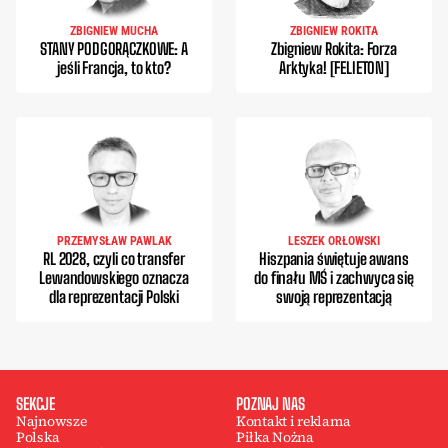
ZBIGNIEW MUCHA
ZBIGNIEW ROKITA
STANY PODGORĄCZKOWE: A
Zbigniew Rokita: Forza
jeśli Francja, to kto?
Arktyka! [FELIETON]
PRZEMYSŁAW PAWLAK
LESZEK ORŁOWSKI
RL 2028, czyli co transfer
Hiszpania świętuje awans
Lewandowskiego oznacza
do finału MŚ i zachwyca się
dla reprezentacji Polski
swoją reprezentacją
SEKCJE
POZNAJ NAS
Najnowsze
Kontakt i reklama
Polska
Piłka Nożna