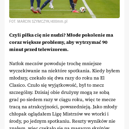
FOT. MARCIN SZYMCZYK/400mm.pl
Czyli piłka cię nie nudzi? Młode pokolenie ma
coraz większe problemy, aby wytrzymać 90
minut przed telewizorem.
Natłok meczów powoduje trochę mniejsze
wyczekiwanie na niektóre spotkania. Kiedy byłem
młodszy, czekało się dwa razy do roku na El
Clasico. Czuło się wyjątkowość, był to mecz
szczególny. Dzisiaj obie drużyny mogą ze sobą
grać po siedem razy w ciągu roku, więc te mecze
tracą na atrakcyjności, powszednieją. Jako młody
chłopak oglądałem Ligę Mistrzów we wtorki i
środy, po jednym spotkaniu. Reszty wyników nie
znałem, więc czekało się na magazyn skrótów,