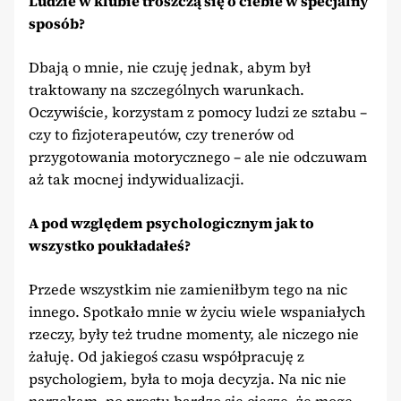
Ludzie w klubie troszczą się o ciebie w specjalny
sposób?
Dbają o mnie, nie czuję jednak, abym był
traktowany na szczególnych warunkach.
Oczywiście, korzystam z pomocy ludzi ze sztabu –
czy to fizjoterapeutów, czy trenerów od
przygotowania motorycznego – ale nie odczuwam
aż tak mocnej indywidualizacji.
A pod względem psychologicznym jak to
wszystko poukładałeś?
Przede wszystkim nie zamieniłbym tego na nic
innego. Spotkało mnie w życiu wiele wspaniałych
rzeczy, były też trudne momenty, ale niczego nie
żałuję. Od jakiegoś czasu współpracuję z
psychologiem, była to moja decyzja. Na nic nie
narzekam, po prostu bardzo się cieszę, że mogę