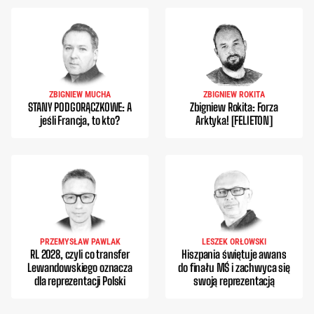
ZBIGNIEW MUCHA
ZBIGNIEW ROKITA
STANY PODGORĄCZKOWE: A
Zbigniew Rokita: Forza
jeśli Francja, to kto?
Arktyka! [FELIETON]
PRZEMYSŁAW PAWLAK
LESZEK ORŁOWSKI
RL 2028, czyli co transfer
Hiszpania świętuje awans
Lewandowskiego oznacza
do finału MŚ i zachwyca się
dla reprezentacji Polski
swoją reprezentacją