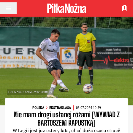
Przejdź do treści
FOT. MARCIN SZYMCZYK/400MM.PL
POLSKA
EKSTRAKLASA
03.07.2024 10:59
Nie mam drogi usłanej różami [WYWIAD Z
BARTOSZEM KAPUSTKĄ]
W Legii jest już cztery lata, choć dużo czasu stracił