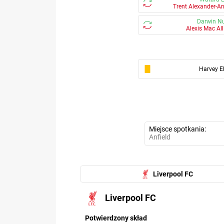
Trent Alexander-Ar
Darwin N
Alexis Mac All
Harvey El
Miejsce spotkania
Anfield
Liverpool FC
Liverpool FC
7
Potwierdzony skład