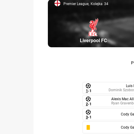
Premier League
Kolejka
34
Premier League, 34
Uczestnik: Liverpool
Liverpool FC
Luis
Dominik Szobos
1
-
1
Alexis Mac All
Ryan Gravenb
2
-
1
Cody G
3
-
1
Cody G