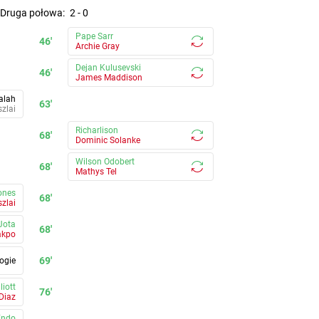
druga połowa
:
2
-
0
Pape Sarr
46'
Archie Gray
Dejan Kulusevski
46'
James Maddison
alah
63'
zlai
Richarlison
68'
Dominic Solanke
Wilson Odobert
68'
Mathys Tel
ones
68'
zlai
Jota
68'
akpo
69'
ogie
liott
76'
 Diaz
Endo