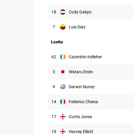
18
Cody Gakpo
7
Luis Diaz
Ławka
62
Caoimhin Kelleher
3
Wataru Endo
9
Darwin Nunez
14
Federico Chiesa
17
Curtis Jones
19
Harvey Elliott