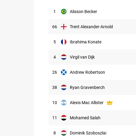
1
Alisson Becker
66
Trent Alexander-Arnold
5
Ibrahima Konate
4
Virgil van Dijk
26
Andrew Robertson
38
Ryan Gravenberch
10
Alexis Mac Allister
11
Mohamed Salah
8
Dominik Szoboszlai