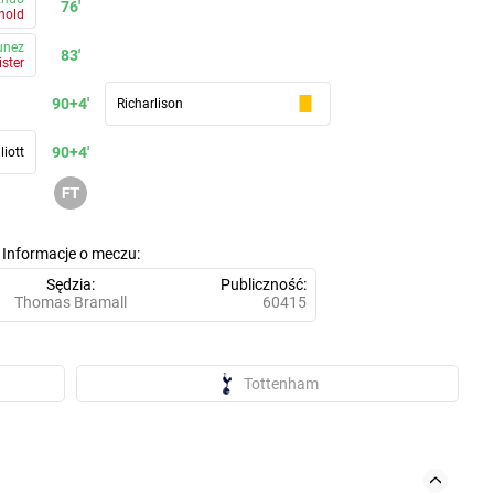
76'
nold
unez
83'
ister
90+4'
Richarlison
90+4'
liott
Informacje o meczu
Sędzia
Publiczność
Thomas Bramall
60415
Tottenham