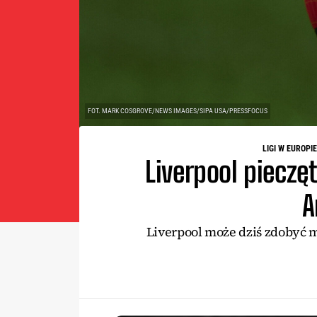
FOT. MARK COSGROVE/NEWS IMAGES/SIPA USA/PRESSFOCUS
LIGI W EUROPIE
Liverpool pieczę
A
Liverpool może dziś zdobyć mi