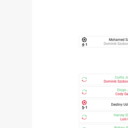
Mohamed S
Dominik Szobos
4
-
1
Curtis J
Dominik Szobos
Diogo 
Cody G
Destiny Ud
5
-
1
Harvey El
Luis
Wataru 