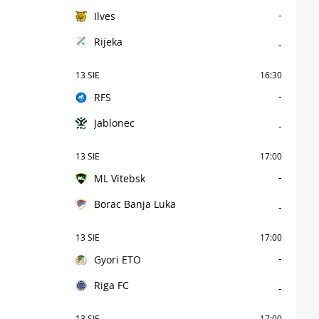
-
Ilves
Rijeka
-
13 SIE
16:30
-
RFS
Jablonec
-
13 SIE
17:00
-
ML Vitebsk
Borac Banja Luka
-
13 SIE
17:00
-
Gyori ETO
Riga FC
-
13 SIE
17:00