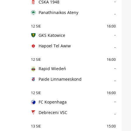
-
CSKA 1948
Panathinaikos Ateny
-
12 SIE
16:00
-
GKS Katowice
Hapoel Tel Awiw
-
12 SIE
16:00
-
Rapid Wiedeń
Paide Linnameeskond
-
12 SIE
16:00
-
FC Kopenhaga
Debreceni VSC
-
13 SIE
15:00