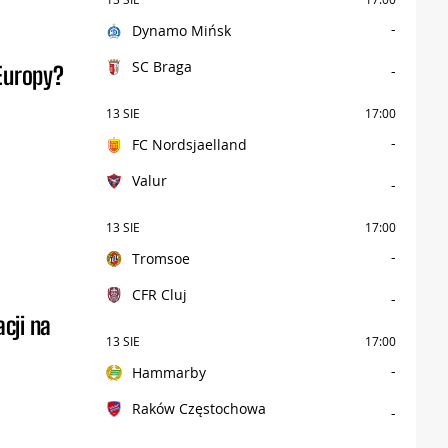
-
Dynamo Mińsk
SC Braga
-
 Europy?
13 SIE
17:00
-
FC Nordsjaelland
Valur
-
13 SIE
17:00
-
Tromsoe
CFR Cluj
-
acji na
13 SIE
17:00
-
Hammarby
Raków Częstochowa
-