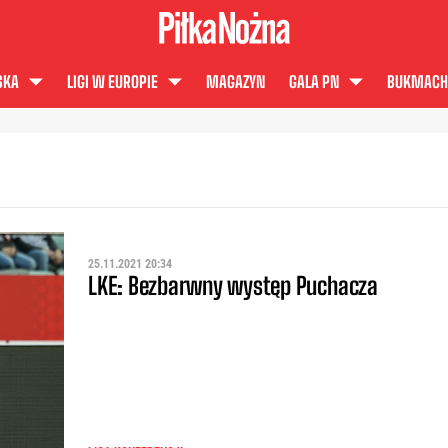
SKA
LIGI W EUROPIE
MAGAZYN
GALA PN
BUKMACH
25.11.2021 20:34
LKE: Bezbarwny występ Puchacza