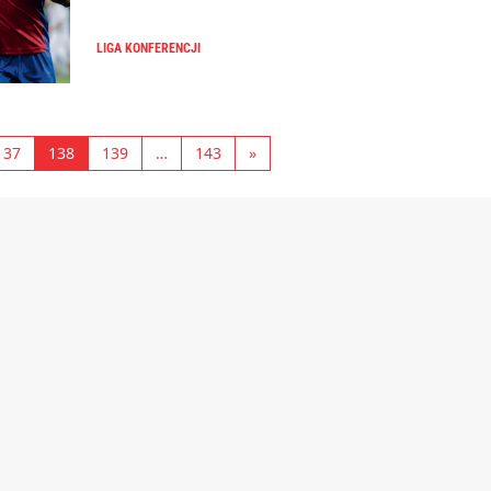
LIGA KONFERENCJI
137
138
139
…
143
»