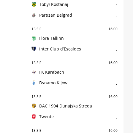
-
Tobył Kostanaj
Partizan Belgrad
-
13 SIE
16:00
-
Flora Tallinn
Inter Club d'Escaldes
-
13 SIE
16:00
-
FK Karabach
Dynamo Kijów
-
13 SIE
16:00
-
DAC 1904 Dunajska Streda
Twente
-
13 SIE
16:00