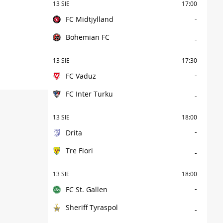
13 SIE
17:00
-
FC Midtjylland
Bohemian FC
-
13 SIE
17:30
-
FC Vaduz
FC Inter Turku
-
13 SIE
18:00
-
Drita
Tre Fiori
-
13 SIE
18:00
-
FC St. Gallen
Sheriff Tyraspol
-