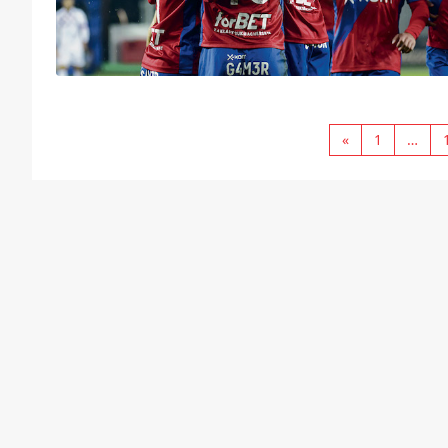
«
1
…