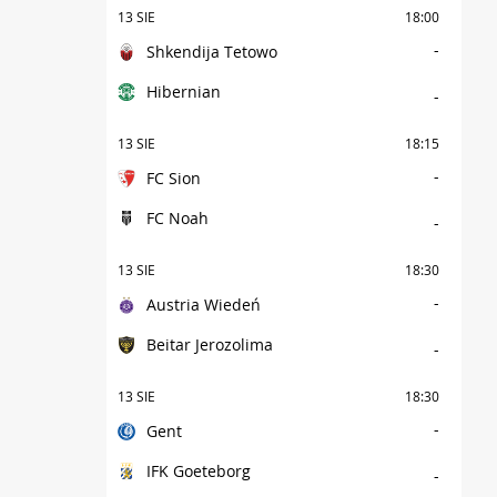
13 SIE
18:00
-
Shkendija Tetowo
Hibernian
-
13 SIE
18:15
-
FC Sion
FC Noah
-
13 SIE
18:30
-
Austria Wiedeń
Beitar Jerozolima
-
13 SIE
18:30
-
Gent
IFK Goeteborg
-