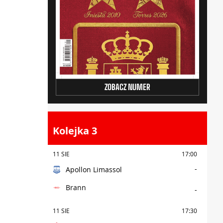
ZOBACZ NUMER
Kolejka 3
11 SIE
17:00
-
Apollon Limassol
Brann
-
11 SIE
17:30