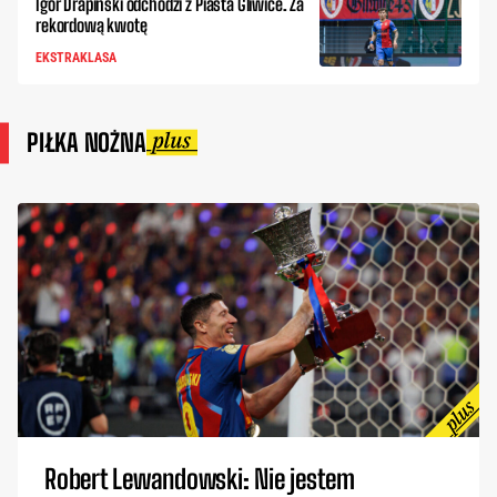
Igor Drapiński odchodzi z Piasta Gliwice. Za
rekordową kwotę
EKSTRAKLASA
PIŁKA NOŻNA
Robert Lewandowski: Nie jestem