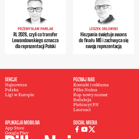
PRZEMYSŁAW PAWLAK
LESZEK ORŁOWSKI
RL 2028, czyli co transfer
Hiszpania świętuje awans
Lewandowskiego oznacza
do finału MŚ i zachwyca się
dla reprezentacji Polski
swoją reprezentacją
SEKCJE
POZNAJ NAS
Najnowsze
Kontakt i reklama
Polska
Piłka Nożna
Ligi w Europie
Kup nowy numer
Redakcja
Plebiscyt PN
Laureaci
APLIKACJA MOBILNA
SOCIAL MEDIA
App Store
Google Play