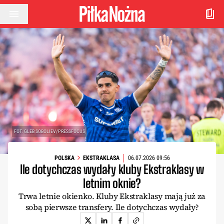
Przejdź do treści
FOT. GLEB SOBOLIEV/PRESSFOCUS
POLSKA
EKSTRAKLASA
06.07.2026 09:56
Ile dotychczas wydały kluby Ekstraklasy w
letnim oknie?
Trwa letnie okienko. Kluby Ekstraklasy mają już za
sobą pierwsze transfery. Ile dotychczas wydały?