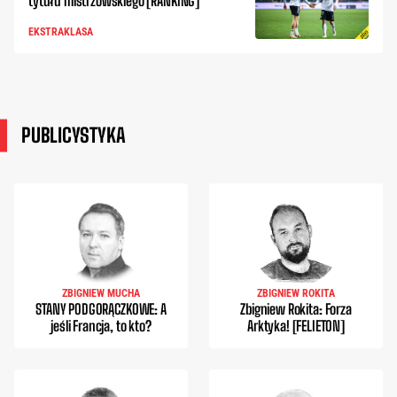
tytułu mistrzowskiego [RANKING]
EKSTRAKLASA
PUBLICYSTYKA
ZBIGNIEW MUCHA
ZBIGNIEW ROKITA
STANY PODGORĄCZKOWE: A
Zbigniew Rokita: Forza
jeśli Francja, to kto?
Arktyka! [FELIETON]