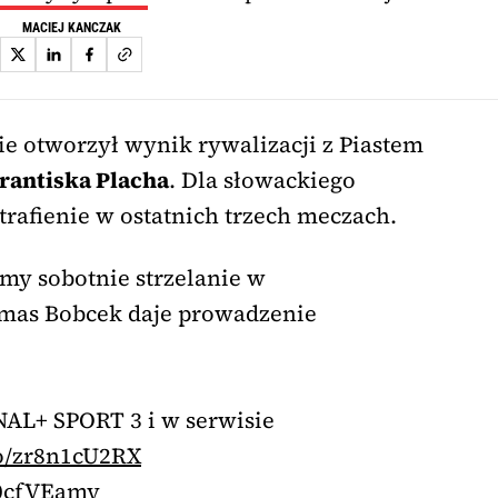
MACIEJ KANCZAK
ie otworzył wynik rywalizacji z Piastem
rantiska Placha
. Dla słowackiego
 trafienie w ostatnich trzech meczach.
my sobotnie strzelanie w
omas Bobcek daje prowadzenie
AL+ SPORT 3 i w serwisie
.co/zr8n1cU2RX
x0cfVEamy