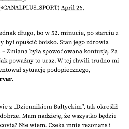
(@CANALPLUS_SPORT)
April 26,
jednak długo, bo w 52. minucie, po starciu z
y był opuścić boisko. Stan jego zdrowia
. – Zmiana była spowodowana kontuzją. Za
jak poważny to uraz. W tej chwili trudno mi
entował sytuację podopiecznego,
rver
.
ie z „Dziennikiem Bałtyckim”, tak określił
ę dobrze. Mam nadzieję, że wszystko będzie
covią? Nie wiem. Czeka mnie rezonans i