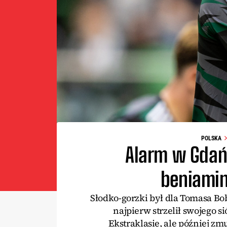
POLSKA
Alarm w Gdańs
beniamin
Słodko-gorzki był dla Tomasa Bo
najpierw strzelił swojego 
Ekstraklasie, ale później zm