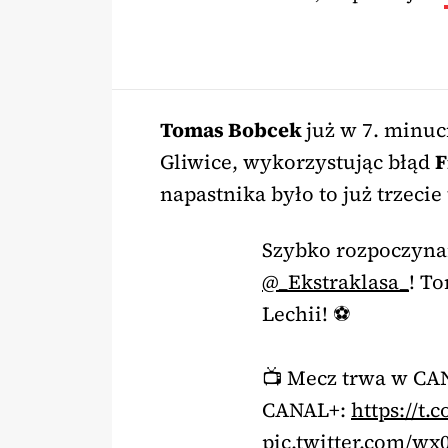
Tomas Bobcek
już w 7. minuc
Gliwice, wykorzystując błąd
F
napastnika było to już trzecie
Szybko rozpoczyna
@_Ekstraklasa_
! T
Lechii! ⚽
📺 Mecz trwa w CAN
CANAL+:
https://t
pic.twitter.com/w