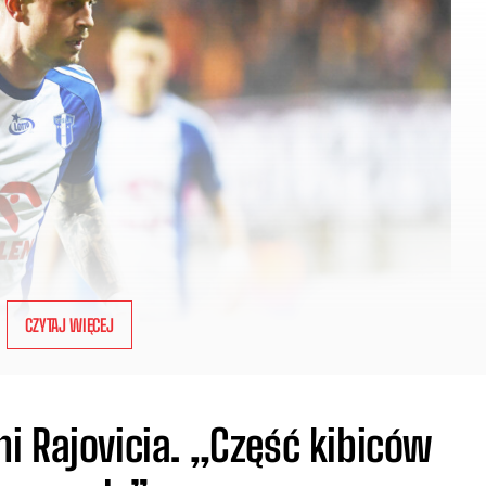
CZYTAJ WIĘCEJ
i Rajovicia. „Część kibiców