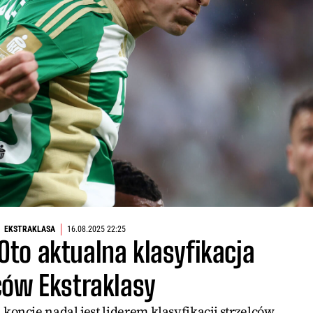
EKSTRAKLASA
16.08.2025 22:25
Oto aktualna klasyfikacja
ców Ekstraklasy
koncie nadal jest liderem klasyfikacji strzelców