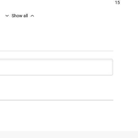
15
Show аll