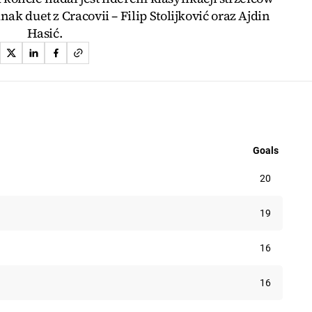
dnak duet z Cracovii – Filip Stolijković oraz Ajdin
Hasić.
Goals
20
19
nes
16
16