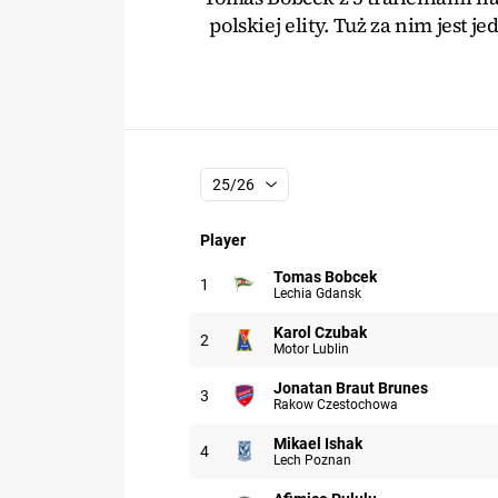
polskiej elity. Tuż za nim jest je
25/26
Player
Participant: Tomas Bobcek
Tomas Bobcek
1
Lechia Gdansk
Participant: Karol Czubak
Karol Czubak
2
Motor Lublin
Participant: Jonatan Braut Bru
Jonatan Braut Brunes
3
Rakow Czestochowa
Participant: Mikael Ishak
Mikael Ishak
4
Lech Poznan
Participant: Afimico Pululu