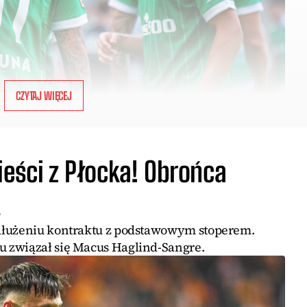
CZYTAJ WIĘCEJ
ieści z Płocka! Obrońca
t
dłużeniu kontraktu z podstawowym stoperem.
 związał się Macus Haglind-Sangre.