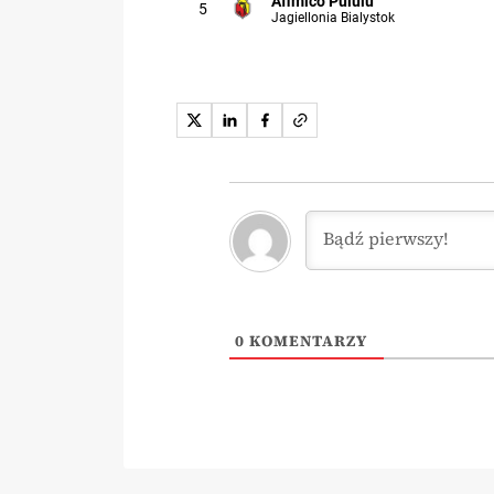
Afimico Pululu
5
Jagiellonia Bialystok
0
KOMENTARZY