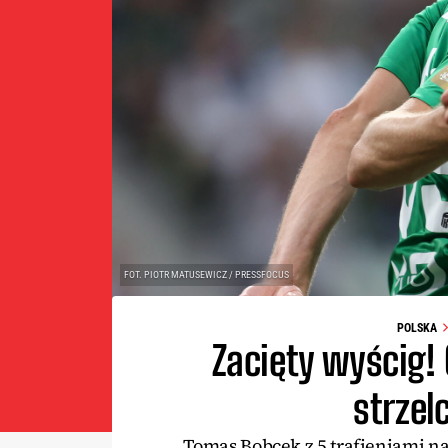
FOT. PIOTR MATUSEWICZ / PRESSFOCUS
POLSKA
Zacięty wyścig! 
strzel
Tomas Bobcek z 5 trafieniami na 