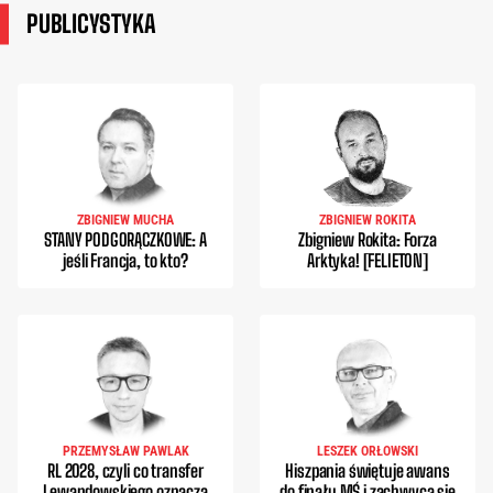
PUBLICYSTYKA
ZBIGNIEW MUCHA
ZBIGNIEW ROKITA
STANY PODGORĄCZKOWE: A
Zbigniew Rokita: Forza
jeśli Francja, to kto?
Arktyka! [FELIETON]
PRZEMYSŁAW PAWLAK
LESZEK ORŁOWSKI
RL 2028, czyli co transfer
Hiszpania świętuje awans
Lewandowskiego oznacza
do finału MŚ i zachwyca się