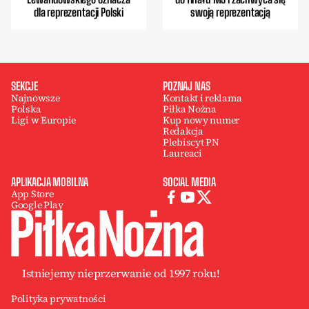
dla reprezentacji Polski
swoją reprezentacją
SEKCJE
POZNAJ NAS
Najnowsze
Kontakt i reklama
Polska
Piłka Nożna
Ligi w Europie
Kup nowy numer
Redakcja
Plebiscyt PN
Laureaci
APLIKACJA MOBILNA
SOCIAL MEDIA
App Store
Google Play
Istniejemy nieprzerwanie od 1997 roku!
Polityka prywatności