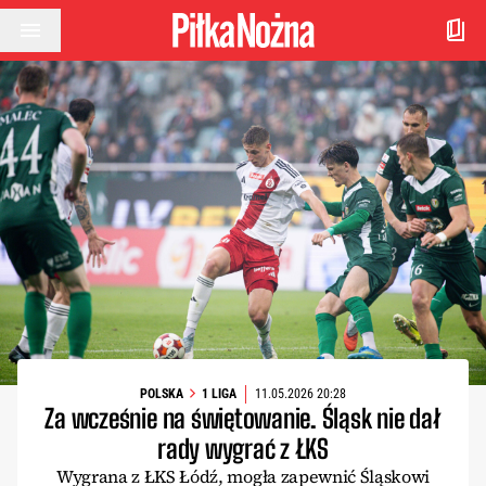
Przejdź do treści
POLSKA
1 LIGA
11.05.2026 20:28
Za wcześnie na świętowanie. Śląsk nie dał
rady wygrać z ŁKS
Wygrana z ŁKS Łódź, mogła zapewnić Śląskowi