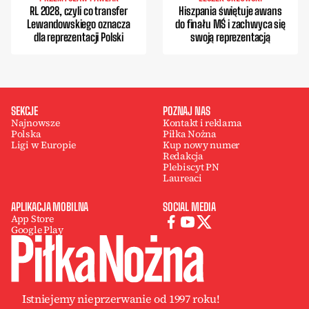
RL 2028, czyli co transfer
Hiszpania świętuje awans
Lewandowskiego oznacza
do finału MŚ i zachwyca się
dla reprezentacji Polski
swoją reprezentacją
SEKCJE
POZNAJ NAS
Najnowsze
Kontakt i reklama
Polska
Piłka Nożna
Ligi w Europie
Kup nowy numer
Redakcja
Plebiscyt PN
Laureaci
APLIKACJA MOBILNA
SOCIAL MEDIA
App Store
Google Play
Istniejemy nieprzerwanie od 1997 roku!