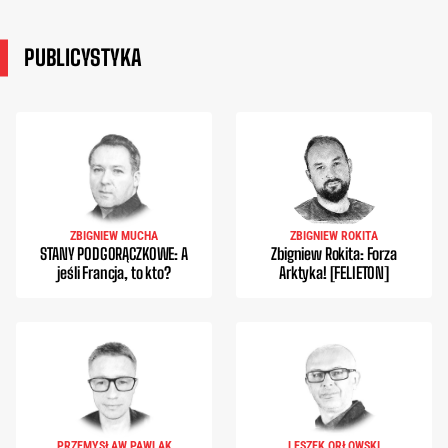
PUBLICYSTYKA
ZBIGNIEW MUCHA
ZBIGNIEW ROKITA
STANY PODGORĄCZKOWE: A
Zbigniew Rokita: Forza
jeśli Francja, to kto?
Arktyka! [FELIETON]
PRZEMYSŁAW PAWLAK
LESZEK ORŁOWSKI