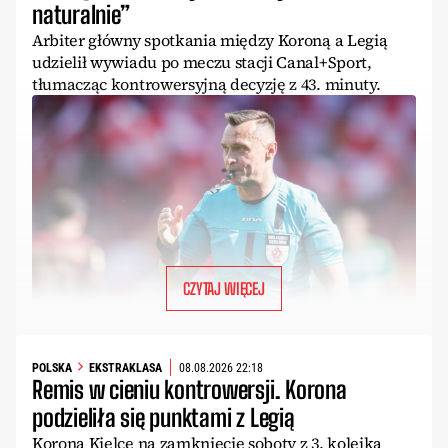
naturalnie”
Arbiter główny spotkania między Koroną a Legią
udzielił wywiadu po meczu stacji Canal+Sport,
tłumacząc kontrowersyjną decyzję z 43. minuty.
CZYTAJ WIĘCEJ
POLSKA
EKSTRAKLASA
08.08.2026 22:18
Remis w cieniu kontrowersji. Korona
podzieliła się punktami z Legią
Korona Kielce na zamknięcie soboty z 3. kolejką