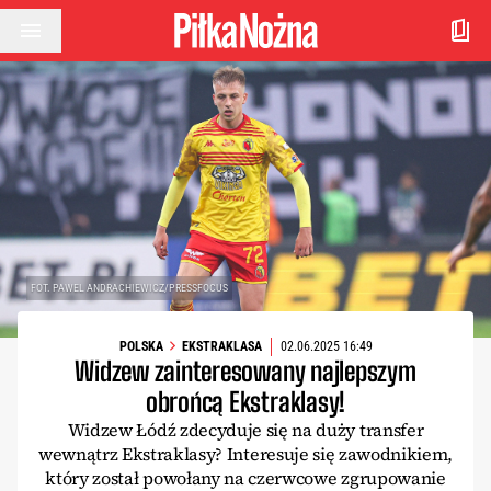
Przejdź do treści
FOT. PAWEL ANDRACHIEWICZ/PRESSFOCUS
POLSKA
EKSTRAKLASA
02.06.2025 16:49
Widzew zainteresowany najlepszym
obrońcą Ekstraklasy!
Widzew Łódź zdecyduje się na duży transfer
wewnątrz Ekstraklasy? Interesuje się zawodnikiem,
który został powołany na czerwcowe zgrupowanie