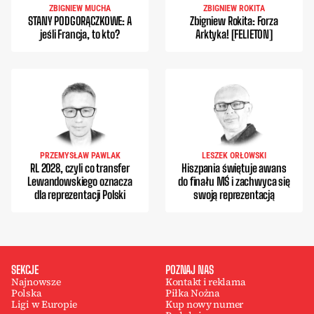
ZBIGNIEW MUCHA
ZBIGNIEW ROKITA
STANY PODGORĄCZKOWE: A
Zbigniew Rokita: Forza
jeśli Francja, to kto?
Arktyka! [FELIETON]
PRZEMYSŁAW PAWLAK
LESZEK ORŁOWSKI
RL 2028, czyli co transfer
Hiszpania świętuje awans
Lewandowskiego oznacza
do finału MŚ i zachwyca się
dla reprezentacji Polski
swoją reprezentacją
SEKCJE
POZNAJ NAS
Najnowsze
Kontakt i reklama
Polska
Piłka Nożna
Ligi w Europie
Kup nowy numer