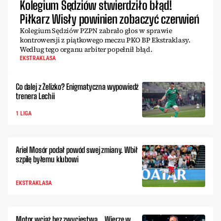
Kolegium Sędziów stwierdziło błąd!
Piłkarz Wisły powinien zobaczyć czerwień
Kolegium Sędziów PZPN zabrało głos w sprawie
kontrowersji z piątkowego meczu PKO BP Ekstraklasy.
Według tego organu arbiter popełnił błąd.
EKSTRAKLASA
Co dalej z Żelizko? Enigmatyczna wypowiedź
trenera Lechii
1 LIGA
Ariel Mosór podał powód swej zmiany. Wbił
szpilę byłemu klubowi
EKSTRAKLASA
Motor wciąż bez zwycięstwa. „Wierzę w