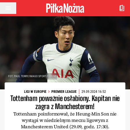
Przejdź do treści
FOT. PAUL TERRY/IMAGO SPORT/FORUM
LIGI W EUROPIE
PREMIER LEAGUE
29.09.2024 16:52
Tottenham poważnie osłabiony. Kapitan nie
zagra z Manchesterem!
Tottenham poinformował, że Heung-Min Son nie
wystąpi w niedzielnym meczu ligowym z
Manchesterem United (29.09, godz. 17:30).