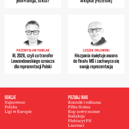
jeśli Francja, to kto?
Arktyka! [FELIETON]
PRZEMYSŁAW PAWLAK
LESZEK ORŁOWSKI
RL 2028, czyli co transfer
Hiszpania świętuje awans
Lewandowskiego oznacza
do finału MŚ i zachwyca się
dla reprezentacji Polski
swoją reprezentacją
SEKCJE
POZNAJ NAS
Najnowsze
Kontakt i reklama
Polska
Piłka Nożna
Ligi w Europie
Kup nowy numer
Redakcja
Plebiscyt PN
Laureaci