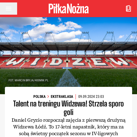
Przejdź do treści
FOT. MARCIN BRYJA/400MM.PL
POLSKA
EKSTRAKLASA
09.09.2024 23:03
Talent na treningu Widzewa! Strzela sporo
goli
Daniel Gryzio rozpoczął zajęcia z pierwszą drużyną
Widzewa Łódź. To 17-letni napastnik, który ma za
sobą świetny początek sezonu w IV-ligowych