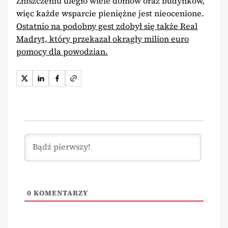
Zniszczeniu uległo wiele domów oraz budynków,
więc każde wsparcie pieniężne jest nieocenione.
Ostatnio na podobny gest zdobył się także Real
Madryt, który przekazał okrągły milion euro
pomocy dla powodzian.
0
KOMENTARZY