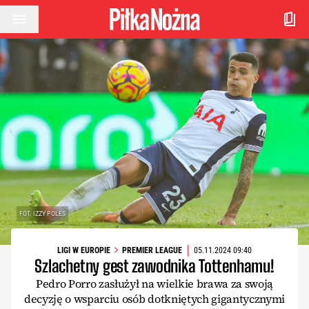
Przejdź do treści
FOT. IZZY POLES
LIGI W EUROPIE
PREMIER LEAGUE
05.11.2024 09:40
Szlachetny gest zawodnika Tottenhamu!
Pedro Porro zasłużył na wielkie brawa za swoją
decyzję o wsparciu osób dotkniętych gigantycznymi