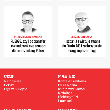
PRZEMYSŁAW PAWLAK
LESZEK ORŁOWSKI
RL 2028, czyli co transfer
Hiszpania świętuje awans
Lewandowskiego oznacza
do finału MŚ i zachwyca się
dla reprezentacji Polski
swoją reprezentacją
SEKCJE
POZNAJ NAS
Najnowsze
Kontakt i reklama
Polska
Piłka Nożna
Ligi w Europie
Kup nowy numer
Redakcja
Plebiscyt PN
Laureaci