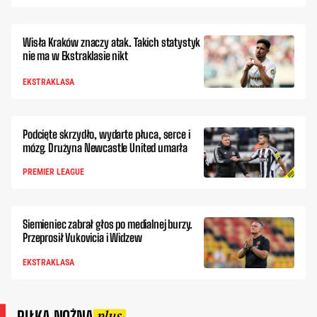
Wisła Kraków znaczy atak. Takich statystyk
nie ma w Ekstraklasie nikt
EKSTRAKLASA
Podcięte skrzydło, wydarte płuca, serce i
mózg. Drużyna Newcastle United umarła
PREMIER LEAGUE
Siemieniec zabrał głos po medialnej burzy.
Przeprosił Vukovicia i Widzew
EKSTRAKLASA
PIŁKA NOŻNA