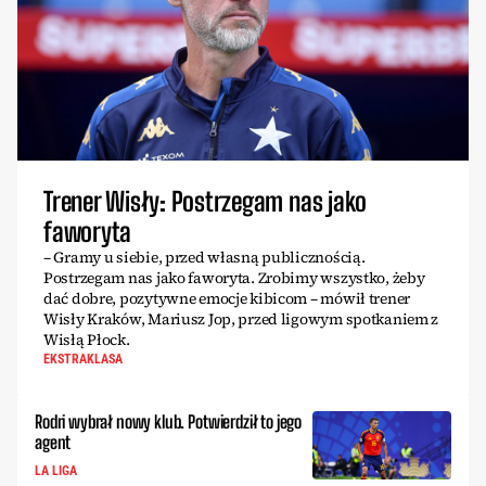
Trener Wisły: Postrzegam nas jako
faworyta
– Gramy u siebie, przed własną publicznością.
Postrzegam nas jako faworyta. Zrobimy wszystko, żeby
dać dobre, pozytywne emocje kibicom – mówił trener
Wisły Kraków, Mariusz Jop, przed ligowym spotkaniem z
Wisłą Płock.
EKSTRAKLASA
Rodri wybrał nowy klub. Potwierdził to jego
agent
LA LIGA