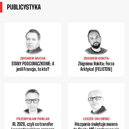
PUBLICYSTYKA
ZBIGNIEW MUCHA
ZBIGNIEW ROKITA
STANY PODGORĄCZKOWE: A
Zbigniew Rokita: Forza
jeśli Francja, to kto?
Arktyka! [FELIETON]
PRZEMYSŁAW PAWLAK
LESZEK ORŁOWSKI
RL 2028, czyli co transfer
Hiszpania świętuje awans