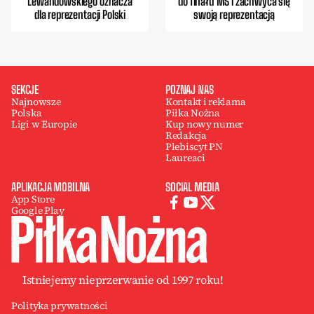
Lewandowskiego oznacza
do finału MŚ i zachwyca się
dla reprezentacji Polski
swoją reprezentacją
SEKCJE
POZNAJ NAS
Najnowsze
Kontakt i reklama
Polska
Piłka Nożna
Ligi w Europie
Kup nowy numer
Redakcja
Plebiscyt PN
Laureaci
APLIKACJA MOBILNA
SOCIAL MEDIA
App Store
Google Play
Istniejemy nieprzerwanie od 1997 roku!
Polityka prywatności