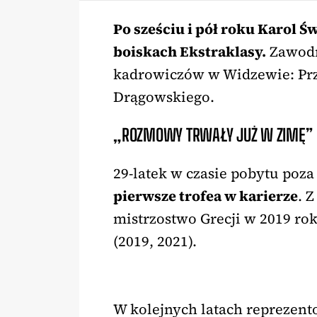
Po sześciu i pół roku Karol 
boiskach Ekstraklasy.
Zawodni
kadrowiczów w Widzewie: Prz
Drągowskiego.
„ROZMOWY TRWAŁY JUŻ W ZIMĘ”
29-latek w czasie pobytu poz
pierwsze trofea w karierze
. 
mistrzostwo Grecji w 2019 ro
(2019, 2021).
W kolejnych latach reprezent