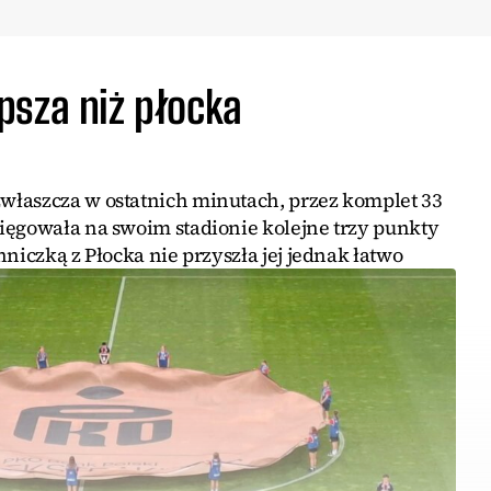
psza niż płocka
właszcza w ostatnich minutach, przez komplet 33
ięgowała na swoim stadionie kolejne trzy punkty
niczką z Płocka nie przyszła jej jednak łatwo