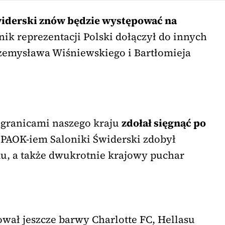
Świderski znów będzie występować na
k reprezentacji Polski dołączył do innych
emysława Wiśniewskiego i Bartłomieja
a granicami naszego kraju
zdołał sięgnąć po
Z PAOK-iem Saloniki Świderski zdobył
ku, a także dwukrotnie krajowy puchar
ował jeszcze barwy Charlotte FC, Hellasu