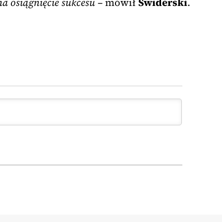
na osiągnięcie sukcesu
– mówił
Świderski
.