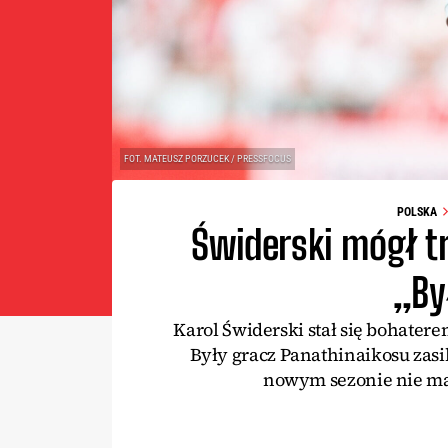
FOT. MATEUSZ PORZUCEK / PRESSFOCUS
POLSKA
Świderski mógł t
„By
Karol Świderski stał się bohatere
Były gracz Panathinaikosu zasil
nowym sezonie nie ma