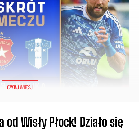
CZYTAJ WIĘCEJ
 od Wisły Płock! Działo się