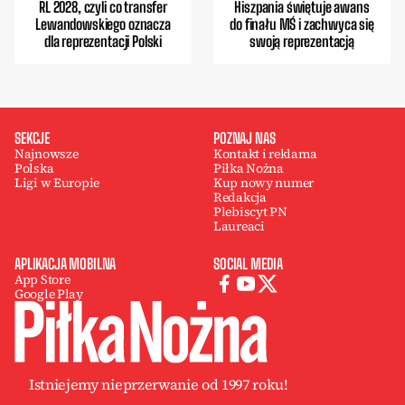
RL 2028, czyli co transfer
Hiszpania świętuje awans
Lewandowskiego oznacza
do finału MŚ i zachwyca się
dla reprezentacji Polski
swoją reprezentacją
SEKCJE
POZNAJ NAS
Najnowsze
Kontakt i reklama
Polska
Piłka Nożna
Ligi w Europie
Kup nowy numer
Redakcja
Plebiscyt PN
Laureaci
APLIKACJA MOBILNA
SOCIAL MEDIA
App Store
Google Play
Istniejemy nieprzerwanie od 1997 roku!