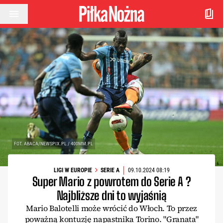
Przejdź do treści
FOT. ABACA/NEWSPIX.PL / 400MM.PL
LIGI W EUROPIE
SERIE A
09.10.2024 08:19
Super Mario z powrotem do Serie A ?
Najbliższe dni to wyjaśnią
Mario Balotelli może wrócić do Włoch. To przez
poważną kontuzję napastnika Torino. "Granata"