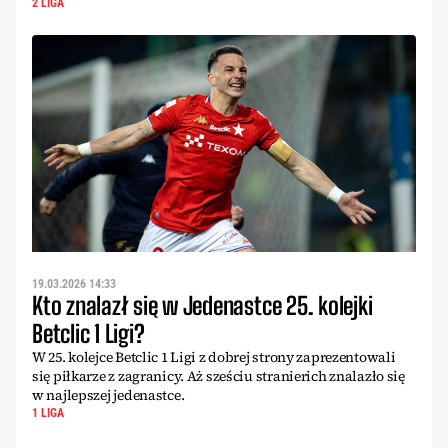
2 LIGA
19.03.2026 14:33
Kto znalazł się w Jedenastce 25. kolejki
Betclic 1 Ligi?
W 25. kolejce Betclic 1 Ligi z dobrej strony zaprezentowali
się piłkarze z zagranicy. Aż sześciu stranierich znalazło się
w najlepszej jedenastce.
1 LIGA