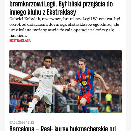
bramkarzowi Legii. Był bliski przejścia do
innego klubu z Ekstraklasy
Gabriel Kobylak, rezerwowy bramkarz Legii Warszawa, był
o krok od dołączenia do innego ekstraklasowego klubu, ale
uraz kolana może sprawić, że cała operacja zakończy się
fiaskiem.
EKSTRAKLASA
07.05.2026 13:22
Barcelona – Real: kursy bukmacherskie od