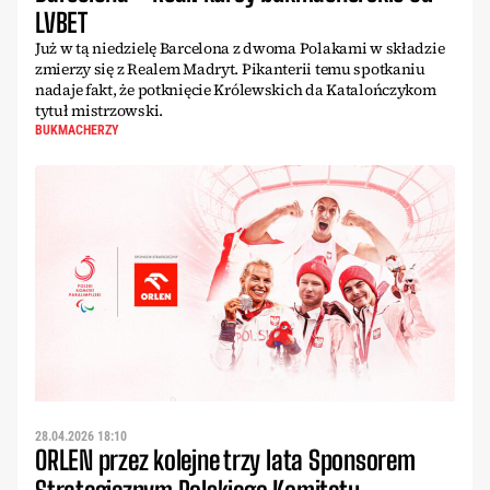
LVBET
Już w tą niedzielę Barcelona z dwoma Polakami w składzie
zmierzy się z Realem Madryt. Pikanterii temu spotkaniu
nadaje fakt, że potknięcie Królewskich da Katalończykom
tytuł mistrzowski.
BUKMACHERZY
28.04.2026 18:10
ORLEN przez kolejne trzy lata Sponsorem