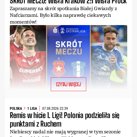
SKRÓT MECZU: Wisła Kraków 2:1 Wisła Płock
Zapraszamy na skrót spotkania Białej Gwiazdy z
Nafciarzami. Było kilka naprawdę ciekawych
momentów!
CZYTAJ WIĘCEJ
POLSKA
1 LIGA
07.08.2026 22:39
Remis w hicie 1. Ligi! Polonia podzieliła się
punktami z Ruchem
Niebiescy nadal nie mają wygranej w tym sezonie