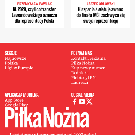
PRZEMYSŁAW PAWLAK
LESZEK ORŁOWSKI
RL 2028, czyli co transfer
Hiszpania świętuje awans
Lewandowskiego oznacza
do finału MŚ i zachwyca się
dla reprezentacji Polski
swoją reprezentacją
SEKCJE
POZNAJ NAS
Najnowsze
Kontakt i reklama
Polska
Piłka Nożna
Ligi w Europie
Kup nowy numer
Redakcja
Plebiscyt PN
Laureaci
APLIKACJA MOBILNA
SOCIAL MEDIA
App Store
Google Play
Istniejemy nieprzerwanie od 1997 roku!