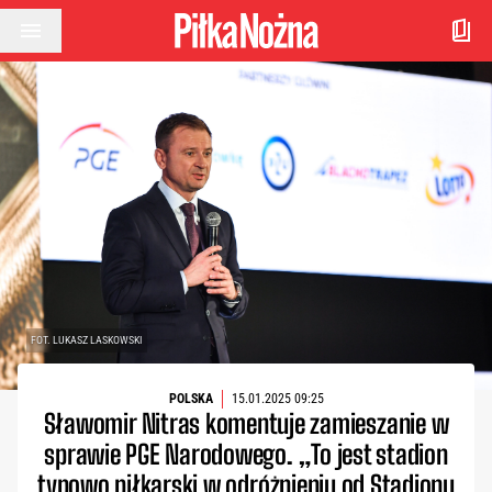
Przejdź do treści
FOT. LUKASZ LASKOWSKI
POLSKA
15.01.2025 09:25
Sławomir Nitras komentuje zamieszanie w
sprawie PGE Narodowego. „To jest stadion
typowo piłkarski w odróżnieniu od Stadionu