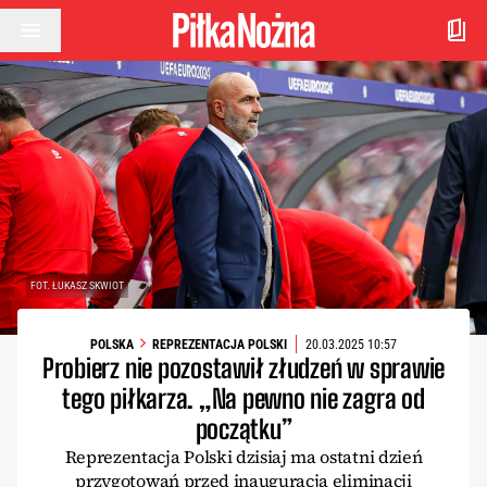
Przejdź do treści
FOT. ŁUKASZ SKWIOT
POLSKA
REPREZENTACJA POLSKI
20.03.2025 10:57
Probierz nie pozostawił złudzeń w sprawie
tego piłkarza. „Na pewno nie zagra od
początku”
Reprezentacja Polski dzisiaj ma ostatni dzień
przygotowań przed inauguracją eliminacji