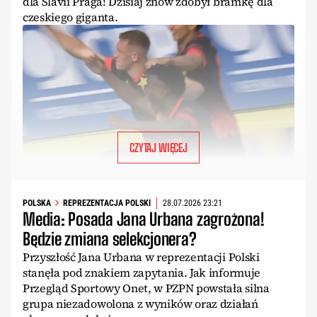
dla Slavii Praga! Dzisiaj znów zdobył bramkę dla
czeskiego giganta.
CZYTAJ WIĘCEJ
POLSKA
REPREZENTACJA POLSKI
28.07.2026 23:21
Media: Posada Jana Urbana zagrożona!
Będzie zmiana selekcjonera?
Przyszłość Jana Urbana w reprezentacji Polski
stanęła pod znakiem zapytania. Jak informuje
Przegląd Sportowy Onet, w PZPN powstała silna
grupa niezadowolona z wyników oraz działań