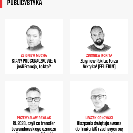
PUBLICYSTYKA
ZBIGNIEW MUCHA
ZBIGNIEW ROKITA
STANY PODGORĄCZKOWE: A
Zbigniew Rokita: Forza
jeśli Francja, to kto?
Arktyka! [FELIETON]
PRZEMYSŁAW PAWLAK
LESZEK ORŁOWSKI
RL 2028, czyli co transfer
Hiszpania świętuje awans
Lewandowskiego oznacza
do finału MŚ i zachwyca się