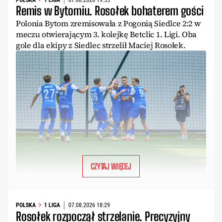
Remis w Bytomiu. Rosołek bohaterem gości
Polonia Bytom zremisowała z Pogonią Siedlce 2:2 w
meczu otwierającym 3. kolejkę Betclic 1. Ligi. Oba
gole dla ekipy z Siedlec strzelił Maciej Rosołek.
CZYTAJ WIĘCEJ
POLSKA
1 LIGA
07.08.2026 18:29
Rosołek rozpoczął strzelanie. Precyzyjny