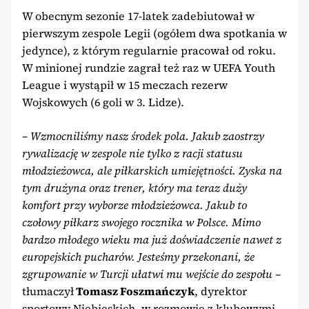
W obecnym sezonie 17-latek zadebiutował w
pierwszym zespole Legii (ogółem dwa spotkania w
jedynce), z którym regularnie pracował od roku.
W minionej rundzie zagrał też raz w UEFA Youth
League i wystąpił w 15 meczach rezerw
Wojskowych (6 goli w 3. Lidze).
– Wzmocniliśmy nasz środek pola. Jakub zaostrzy
rywalizację w zespole nie tylko z racji statusu
młodzieżowca, ale piłkarskich umiejętności. Zyska na
tym drużyna oraz trener, który ma teraz duży
komfort przy wyborze młodzieżowca. Jakub to
czołowy piłkarz swojego rocznika w Polsce. Mimo
bardzo młodego wieku ma już doświadczenie nawet z
europejskich pucharów. Jesteśmy przekonani, że
zgrupowanie w Turcji ułatwi mu wejście do zespołu
–
tłumaczył
Tomasz Foszmańczyk
, dyrektor
sportowy Niebieskich, w rozmowie z klubowymi