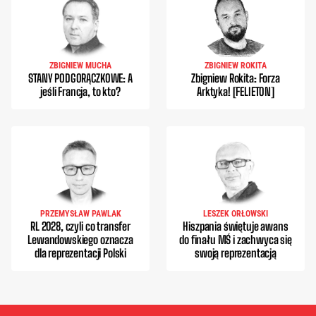
ZBIGNIEW MUCHA
ZBIGNIEW ROKITA
STANY PODGORĄCZKOWE: A
Zbigniew Rokita: Forza
jeśli Francja, to kto?
Arktyka! [FELIETON]
PRZEMYSŁAW PAWLAK
LESZEK ORŁOWSKI
RL 2028, czyli co transfer
Hiszpania świętuje awans
Lewandowskiego oznacza
do finału MŚ i zachwyca się
dla reprezentacji Polski
swoją reprezentacją