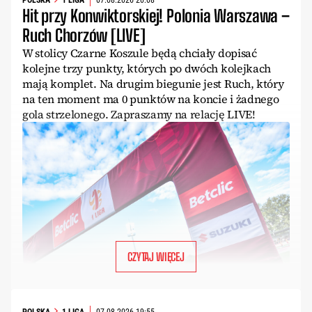
POLSKA
1 LIGA
07.08.2026 20:08
Hit przy Konwiktorskiej! Polonia Warszawa –
Ruch Chorzów [LIVE]
W stolicy Czarne Koszule będą chciały dopisać
kolejne trzy punkty, których po dwóch kolejkach
mają komplet. Na drugim biegunie jest Ruch, który
na ten moment ma 0 punktów na koncie i żadnego
gola strzelonego. Zapraszamy na relację LIVE!
CZYTAJ WIĘCEJ
POLSKA
1 LIGA
07.08.2026 19:55