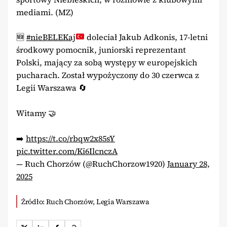
mediami. (MZ)
🆕
#nieBELEKaj
doleciał Jakub Adkonis, 17-letni
środkowy pomocnik, juniorski reprezentant
Polski, mający za sobą występy w europejskich
pucharach. Został wypożyczony do 30 czerwca z
Legii Warszawa
🔄
Witamy 🤝
➡️
https://t.co/rbqw2x85sY
pic.twitter.com/Ki6IlcnczA
— Ruch Chorzów (@RuchChorzow1920)
January 28,
2025
Źródło: Ruch Chorzów, Legia Warszawa