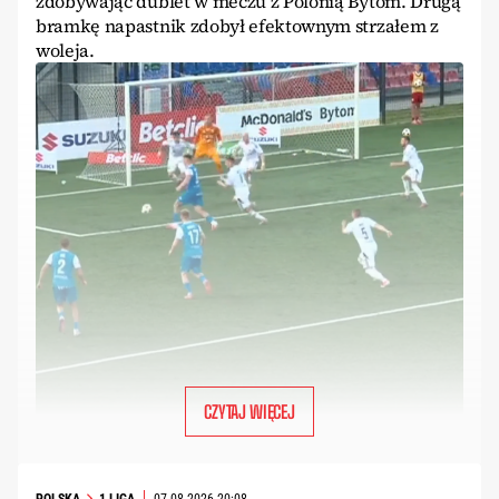
zdobywając dublet w meczu z Polonią Bytom. Drugą
bramkę napastnik zdobył efektownym strzałem z
woleja.
CZYTAJ WIĘCEJ