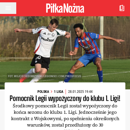
Przejdź do treści
FOT. WOJCIECH DOBRZYNSKI/LEGIONISCI.COM/PRESSFOCUS
POLSKA
1 LIGA
28.01.2025 19:44
Pomocnik Legii wypożyczony do klubu 1. Ligi!
Środkowy pomocnik Legii został wypożyczony do
końca sezonu do klubu 1. Ligi. Jednocześnie jego
kontrakt z Wojskowymi, po spełnieniu określonych
warunków, został przedłużony do 30