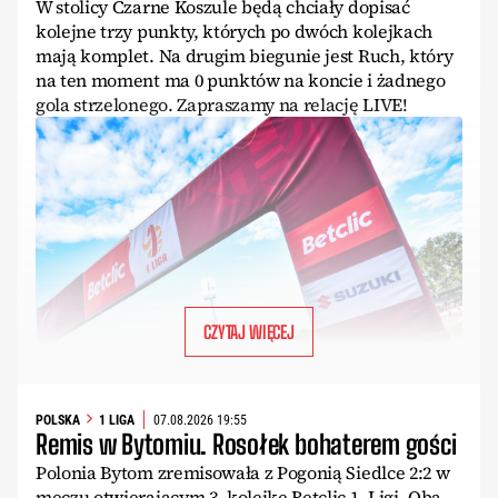
W stolicy Czarne Koszule będą chciały dopisać
kolejne trzy punkty, których po dwóch kolejkach
mają komplet. Na drugim biegunie jest Ruch, który
na ten moment ma 0 punktów na koncie i żadnego
gola strzelonego. Zapraszamy na relację LIVE!
CZYTAJ WIĘCEJ
POLSKA
1 LIGA
07.08.2026 19:55
Remis w Bytomiu. Rosołek bohaterem gości
Polonia Bytom zremisowała z Pogonią Siedlce 2:2 w
meczu otwierającym 3. kolejkę Betclic 1. Ligi. Oba