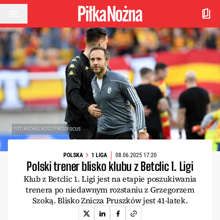
Przejdź do treści
FOT. MICHAL KOSC/PRESSFOCUS
POLSKA
1 LIGA
08.06.2025 17:20
Polski trener blisko klubu z Betclic 1. Ligi
Klub z Betclic 1. Ligi jest na etapie poszukiwania
trenera po niedawnym rozstaniu z Grzegorzem
Szoką. Blisko Znicza Pruszków jest 41-latek.