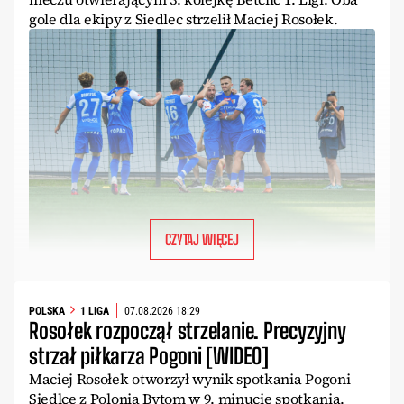
gole dla ekipy z Siedlec strzelił Maciej Rosołek.
CZYTAJ WIĘCEJ
POLSKA
1 LIGA
07.08.2026 18:29
Rosołek rozpoczął strzelanie. Precyzyjny
strzał piłkarza Pogoni [WIDEO]
Maciej Rosołek otworzył wynik spotkania Pogoni
Siedlce z Polonią Bytom w 9. minucie spotkania.