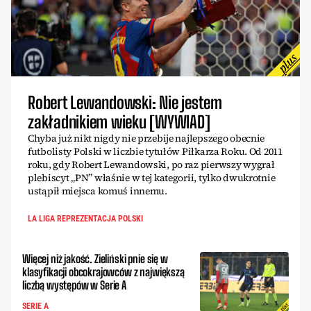
Robert Lewandowski: Nie jestem
zakładnikiem wieku [WYWIAD]
Chyba już nikt nigdy nie przebije najlepszego obecnie
futbolisty Polski w liczbie tytułów Piłkarza Roku. Od 2011
roku, gdy Robert Lewandowski, po raz pierwszy wygrał
plebiscyt „PN” właśnie w tej kategorii, tylko dwukrotnie
ustąpił miejsca komuś innemu.
LA LIGA REPREZENTACJA POLSKI
Więcej niż jakość. Zieliński pnie się w
klasyfikacji obcokrajowców z największą
liczbą występów w Serie A
SERIE A