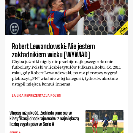
Robert Lewandowski: Nie jestem
zakładnikiem wieku [WYWIAD]
Chyba już nikt nigdy nie przebije najlepszego obecnie
futbolisty Polski w liczbie tytułów Piłkarza Roku. Od 2011
roku, gdy Robert Lewandowski, po raz pierwszy wygrał
plebiscyt „PN” właśnie w tej kategorii, tylko dwukrotnie
ustąpił miejsca komuś innemu.
LA LIGA REPREZENTACJA POLSKI
Więcej niż jakość. Zieliński pnie się w
klasyfikacji obcokrajowców z największą
liczbą występów w Serie A
SERIE A