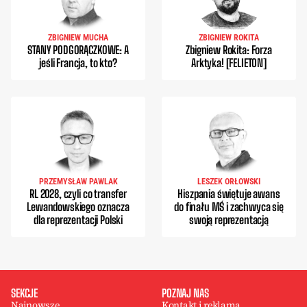
ZBIGNIEW MUCHA
ZBIGNIEW ROKITA
STANY PODGORĄCZKOWE: A
Zbigniew Rokita: Forza
jeśli Francja, to kto?
Arktyka! [FELIETON]
PRZEMYSŁAW PAWLAK
LESZEK ORŁOWSKI
RL 2028, czyli co transfer
Hiszpania świętuje awans
Lewandowskiego oznacza
do finału MŚ i zachwyca się
dla reprezentacji Polski
swoją reprezentacją
SEKCJE
POZNAJ NAS
Najnowsze
Kontakt i reklama