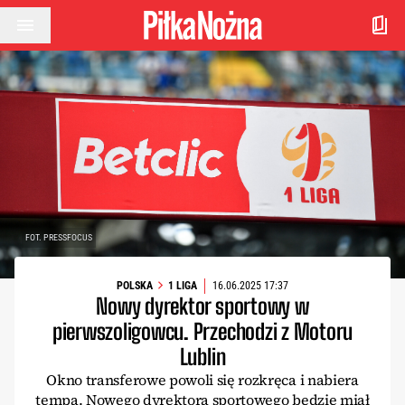
Przejdź do treści
FOT. PRESSFOCUS
POLSKA
1 LIGA
16.06.2025 17:37
Nowy dyrektor sportowy w
pierwszoligowcu. Przechodzi z Motoru
Lublin
Okno transferowe powoli się rozkręca i nabiera
tempa. Nowego dyrektora sportowego będzie miał