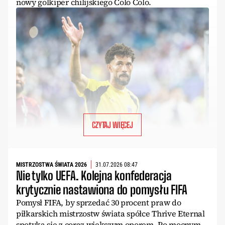
nowy golkiper chilijskiego Colo Colo.
CZYTAJ WIĘCEJ
MISTRZOSTWA ŚWIATA 2026
31.07.2026 08:47
Nie tylko UEFA. Kolejna konfederacja
krytycznie nastawiona do pomysłu FIFA
Pomysł FIFA, by sprzedać 30 procent praw do
piłkarskich mistrzostw świata spółce Thrive Eternal
spotyka się z coraz większym oporem. Po mocnym