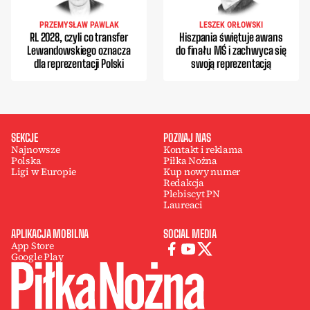
PRZEMYSŁAW PAWLAK
LESZEK ORŁOWSKI
RL 2028, czyli co transfer
Hiszpania świętuje awans
Lewandowskiego oznacza
do finału MŚ i zachwyca się
dla reprezentacji Polski
swoją reprezentacją
SEKCJE
POZNAJ NAS
Najnowsze
Kontakt i reklama
Polska
Piłka Nożna
Ligi w Europie
Kup nowy numer
Redakcja
Plebiscyt PN
Laureaci
APLIKACJA MOBILNA
SOCIAL MEDIA
App Store
Google Play