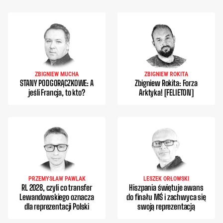
ZBIGNIEW MUCHA
ZBIGNIEW ROKITA
STANY PODGORĄCZKOWE: A
Zbigniew Rokita: Forza
jeśli Francja, to kto?
Arktyka! [FELIETON]
PRZEMYSŁAW PAWLAK
LESZEK ORŁOWSKI
RL 2028, czyli co transfer
Hiszpania świętuje awans
Lewandowskiego oznacza
do finału MŚ i zachwyca się
dla reprezentacji Polski
swoją reprezentacją