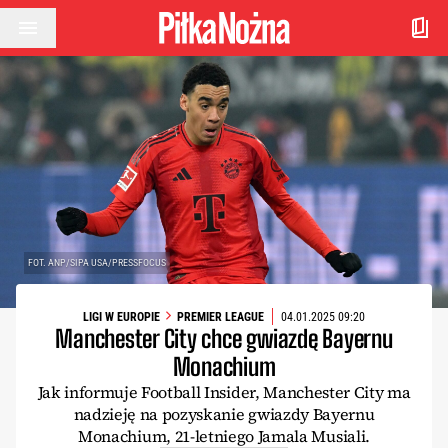
Przejdź do treści
FOT. ANP/SIPA USA/PRESSFOCUS
LIGI W EUROPIE
PREMIER LEAGUE
04.01.2025 09:20
Manchester City chce gwiazdę Bayernu
Monachium
Jak informuje Football Insider, Manchester City ma
nadzieję na pozyskanie gwiazdy Bayernu
Monachium, 21-letniego Jamala Musiali.