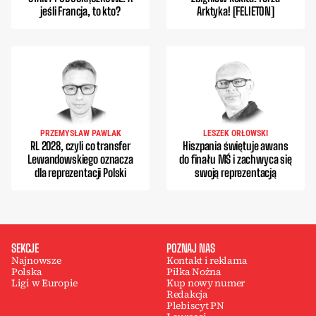
jeśli Francja, to kto?
Arktyka! [FELIETON]
PRZEMYSŁAW PAWLAK
LESZEK ORŁOWSKI
RL 2028, czyli co transfer
Hiszpania świętuje awans
Lewandowskiego oznacza
do finału MŚ i zachwyca się
dla reprezentacji Polski
swoją reprezentacją
SEKCJE
POZNAJ NAS
Najnowsze
Kontakt i reklama
Polska
Piłka Nożna
Ligi w Europie
Kup nowy numer
Redakcja
Plebiscyt PN