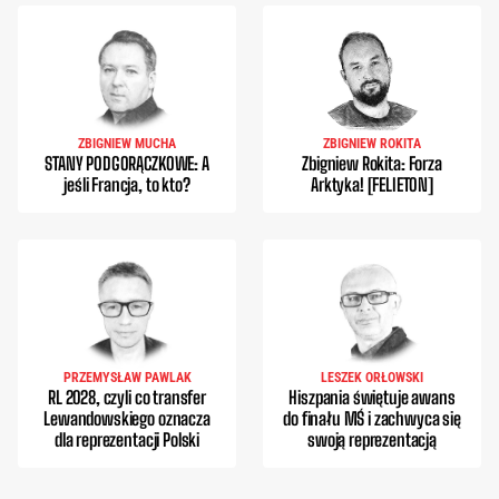
ZBIGNIEW MUCHA
ZBIGNIEW ROKITA
STANY PODGORĄCZKOWE: A
Zbigniew Rokita: Forza
jeśli Francja, to kto?
Arktyka! [FELIETON]
PRZEMYSŁAW PAWLAK
LESZEK ORŁOWSKI
RL 2028, czyli co transfer
Hiszpania świętuje awans
Lewandowskiego oznacza
do finału MŚ i zachwyca się
dla reprezentacji Polski
swoją reprezentacją