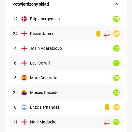
Potwierdzony skład
12
Filip Joergensen
7.5
24
Reece James
6.9
4
Tosin Adarabioyo
7.3
6
Levi Colwill
7.1
3
Marc Cucurella
7.0
25
Moises Caicedo
7.2
8
Enzo Fernandez
6.8
11
Noni Madueke
7.2