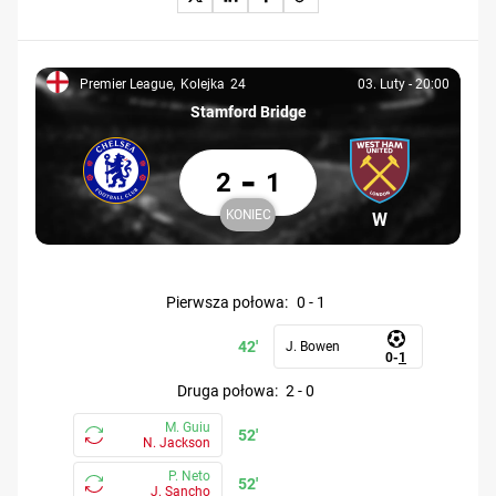
Premier League
Kolejka
24
03. Luty
-
20:00
Premier League, 24
03. Luty, 20:00
Stamford Bridge
Chelsea 2 West Ham 1
-
2
1
KONIEC
Uczestnik: Chelsea
Uczestnik: We
Chelsea
West Ham
Koniec
pierwsza połowa
:
0
-
1
42'
J. Bowen
0
-
1
druga połowa
:
2
-
0
M. Guiu
52'
N. Jackson
P. Neto
52'
J. Sancho