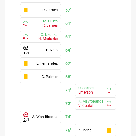
57'
R. James
M. Gusto
61'
R. James
C. Nkunku
61'
N. Madueke
64'
P. Neto
1
-
1
67'
E. Fernandez
68'
C. Palmer
O. Scarles
71'
Emerson
K. Mavropanos
72'
V. Coufal
74'
A. Wan-Bissaka
2
-
1
76'
A. Irving