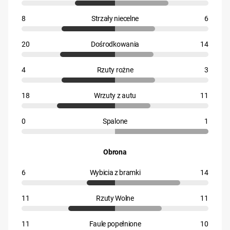
8
Strzały niecelne
6
20
Dośrodkowania
14
4
Rzuty rożne
3
18
Wrzuty z autu
11
0
Spalone
1
Obrona
6
Wybicia z bramki
14
11
Rzuty Wolne
11
11
Faule popełnione
10