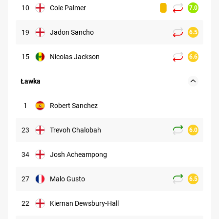
10
Cole Palmer
7.0
19
Jadon Sancho
6.5
15
Nicolas Jackson
6.6
Ławka
1
Robert Sanchez
23
Trevoh Chalobah
6.0
34
Josh Acheampong
27
Malo Gusto
6.5
22
Kiernan Dewsbury-Hall