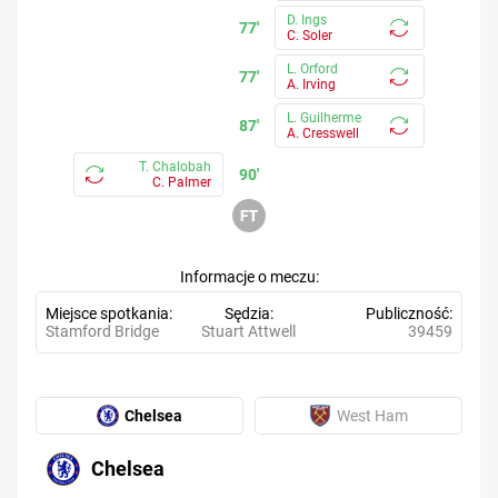
D. Ings
77'
C. Soler
L. Orford
77'
A. Irving
L. Guilherme
87'
A. Cresswell
T. Chalobah
90'
C. Palmer
Informacje o meczu
Miejsce spotkania
Sędzia
Publiczność
Stamford Bridge
Stuart Attwell
39459
Chelsea
West Ham
Chelsea
6.55