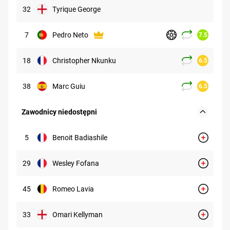
32
Tyrique George
7
Pedro Neto
7.5
18
Christopher Nkunku
6.5
38
Marc Guiu
6.5
Zawodnicy niedostępni
5
Benoit Badiashile
29
Wesley Fofana
45
Romeo Lavia
33
Omari Kellyman