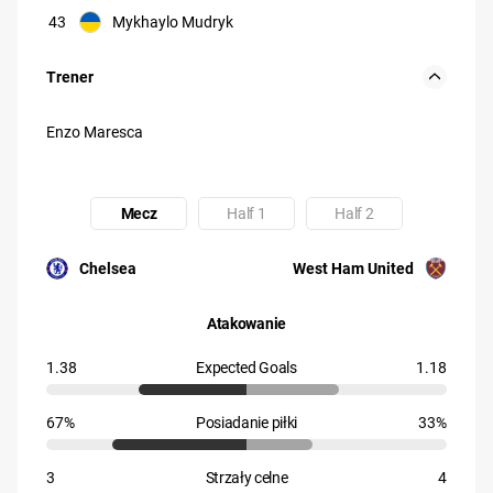
43
Mykhaylo Mudryk
Trener
Enzo Maresca
Mecz
Half 1
Half 2
Uczestnik: Chelsea
Uczestnik: West Ham United
Chelsea
West Ham United
Atakowanie
1.38
Expected Goals
1.18
67%
Posiadanie piłki
33%
3
Strzały celne
4