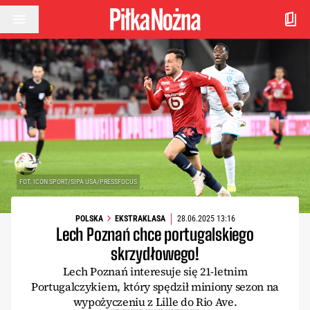
Przejdź do treści
FOT. ICON SPORT/SIPA USA/PRESSFOCUS
POLSKA
EKSTRAKLASA
28.06.2025 13:16
Lech Poznań chce portugalskiego
skrzydłowego!
Lech Poznań interesuje się 21-letnim
Portugalczykiem, który spędził miniony sezon na
wypożyczeniu z Lille do Rio Ave.