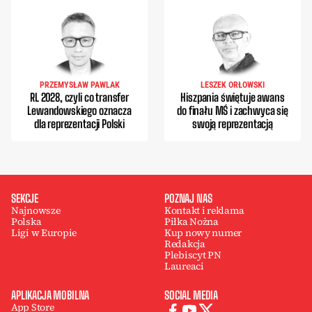
PRZEMYSŁAW PAWLAK
LESZEK ORŁOWSKI
RL 2028, czyli co transfer
Hiszpania świętuje awans
Lewandowskiego oznacza
do finału MŚ i zachwyca się
dla reprezentacji Polski
swoją reprezentacją
SEKCJE
POZNAJ NAS
Najnowsze
Kontakt i reklama
Polska
Piłka Nożna
Ligi w Europie
Kup nowy numer
Redakcja
Plebiscyt PN
Laureaci
APLIKACJA MOBILNA
SOCIAL MEDIA
App Store