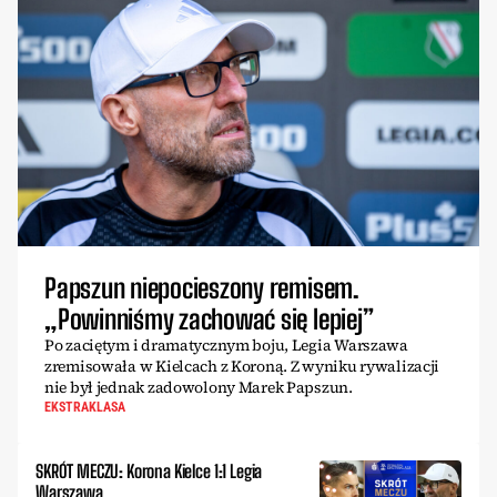
Papszun niepocieszony remisem.
„Powinniśmy zachować się lepiej”
Po zaciętym i dramatycznym boju, Legia Warszawa
zremisowała w Kielcach z Koroną. Z wyniku rywalizacji
nie był jednak zadowolony Marek Papszun.
EKSTRAKLASA
SKRÓT MECZU: Korona Kielce 1:1 Legia
Warszawa