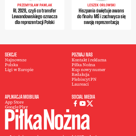
PRZEMYSŁAW PAWLAK
LESZEK ORŁOWSKI
RL 2028, czyli co transfer
Hiszpania świętuje awans
Lewandowskiego oznacza
do finału MŚ i zachwyca się
dla reprezentacji Polski
swoją reprezentacją
SEKCJE
POZNAJ NAS
Najnowsze
Kontakt i reklama
Polska
Piłka Nożna
Ligi w Europie
Kup nowy numer
Redakcja
Plebiscyt PN
Laureaci
APLIKACJA MOBILNA
SOCIAL MEDIA
App Store
Google Play