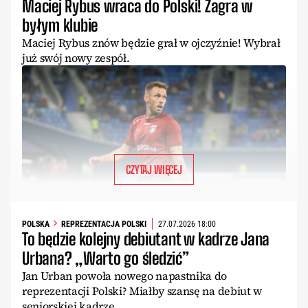
Maciej Rybus wraca do Polski! Zagra w
byłym klubie
Maciej Rybus znów będzie grał w ojczyźnie! Wybrał
już swój nowy zespół.
CZYTAJ WIĘCEJ
POLSKA
REPREZENTACJA POLSKI
27.07.2026 18:00
To będzie kolejny debiutant w kadrze Jana
Urbana? „Warto go śledzić”
Jan Urban powoła nowego napastnika do
reprezentacji Polski? Miałby szansę na debiut w
seniorskiej kadrze.