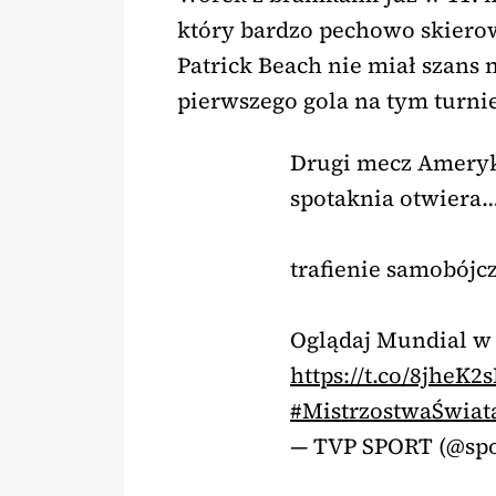
który bardzo pechowo skierow
Patrick Beach nie miał szans 
pierwszego gola na tym turnie
Drugi mecz Amery
spotaknia otwiera
trafienie samobójcz
Oglądaj Mundial w 
https://t.co/8jheK2
#MistrzostwaŚwiat
— TVP SPORT (@spo