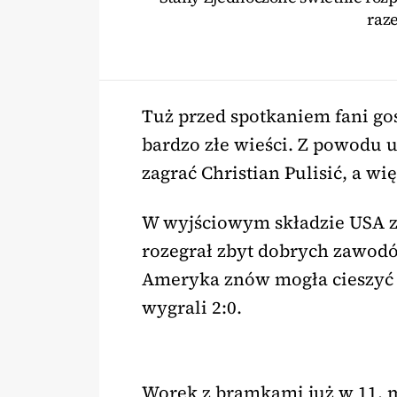
raze
Tuż przed spotkaniem fani g
bardzo złe wieści. Z powodu 
zagrać Christian Pulisić, a wi
W wyjściowym składzie USA za
rozegrał zbyt dobrych zawodów
Ameryka znów mogła cieszyć s
wygrali 2:0.
Worek z bramkami już w 11. 