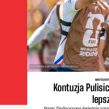
FOTO SANDRA AGBOTSE/SIPA USA/PRESSFOCUS
MISTRZOST
Kontuzja Pulisic
leps
Stany Zjednoczone świetnie rozp