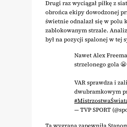
Drugi raz wyciągał piłkę z si
obrońca ekipy dowodzonej prz
świetnie odnalazł się w polu 
zablokowanym strzale. Analiz
był na pozycji spalonej w tej s
Nawet Alex Freeman
strzelonego gola 😬
VAR sprawdza i zal
dwubramkowym pr
#MistrzostwaŚwiat
— TVP SPORT (@spo
Ta wygrana zapewniła Stanom