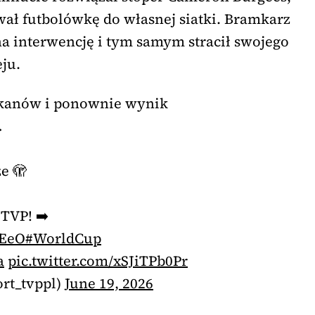
ał futbolówkę do własnej siatki. Bramkarz
na interwencję i tym samym stracił swojego
ju.
kanów i ponownie wynik
…
e 🫣
TVP! ➡️
sEeO
#WorldCup
a
pic.twitter.com/xSJiTPb0Pr
rt_tvppl)
June 19, 2026