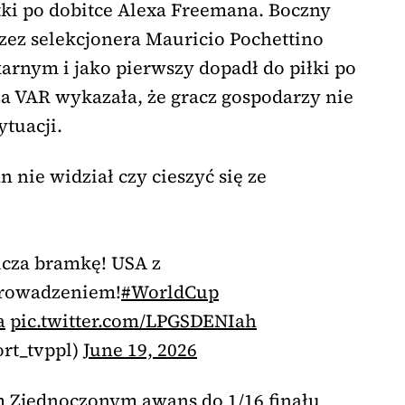
atki po dobitce Alexa Freemana. Boczny
ez selekcjonera Mauricio Pochettino
karnym i jako pierwszy dopadł do piłki po
a VAR wykazała, że gracz gospodarzy nie
ytuacji.
 nie widział czy cieszyć się ze
icza bramkę! USA z
owadzeniem!
#WorldCup
a
pic.twitter.com/LPGSDENIah
rt_tvppl)
June 19, 2026
 Zjednoczonym awans do 1/16 finału