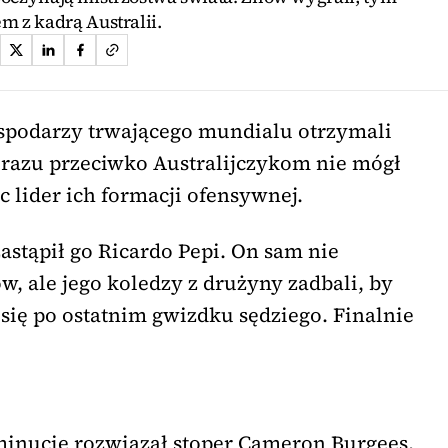
m z kadrą Australii.
ospodarzy trwającego mundialu otrzymali
urazu przeciwko Australijczykom nie mógł
ęc lider ich formacji ofensywnej.
stąpił go Ricardo Pepi. On sam nie
, ale jego koledzy z drużyny zadbali, by
ię po ostatnim gwizdku sędziego. Finalnie
minucie rozwiązał stoper Cameron Burgees,