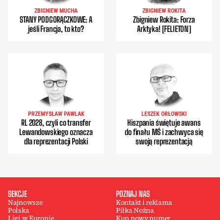
ZBIGNIEW MUCHA
ZBIGNIEW ROKITA
STANY PODGORĄCZKOWE: A
Zbigniew Rokita: Forza
jeśli Francja, to kto?
Arktyka! [FELIETON]
PRZEMYSŁAW PAWLAK
LESZEK ORŁOWSKI
RL 2028, czyli co transfer
Hiszpania świętuje awans
Lewandowskiego oznacza
do finału MŚ i zachwyca się
dla reprezentacji Polski
swoją reprezentacją
SEKCJE
POZNAJ NAS
Najnowsze
Kontakt i reklama
Polska
Piłka Nożna
Ligi w Europie
Kup nowy numer