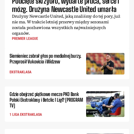
Podcięte skrzydło, wydarte płuca, serce i
mózg. Drużyna Newcastle United umarła
Drużyny Newcastle United, jaką znaliśmy do tej pory, już
nie ma. W trakcie letniej przerwy między sezonami
została pozbawiona wszystkich najważniejszych
organów.
PREMIER LEAGUE
Siemieniec zabrał głos po medialnej burzy.
Przeprosił Vukovicia i Widzew
EKSTRAKLASA
Gdzie obejrzeć piątkowe mecze PKO Bank
Polski Ekstraklasy i Betclic 1 Ligi? [PROGRAM
TV]
1 LIGA EKSTRAKLASA