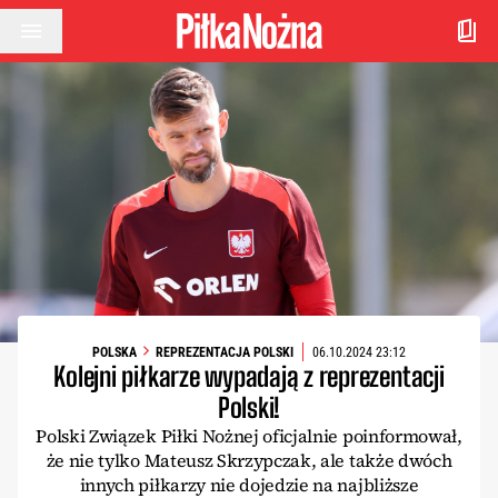
Przejdź do treści
POLSKA
REPREZENTACJA POLSKI
06.10.2024 23:12
Kolejni piłkarze wypadają z reprezentacji
Polski!
Polski Związek Piłki Nożnej oficjalnie poinformował,
że nie tylko Mateusz Skrzypczak, ale także dwóch
innych piłkarzy nie dojedzie na najbliższe