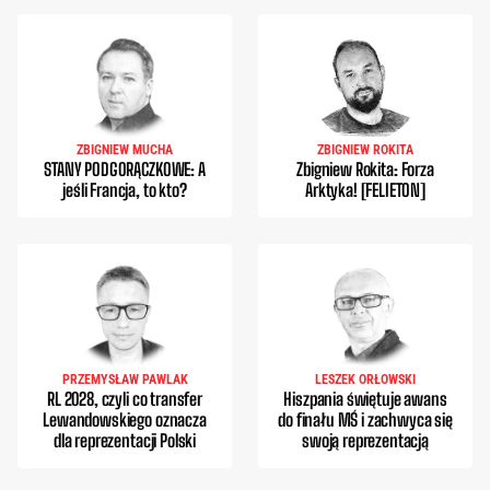
ZBIGNIEW MUCHA
ZBIGNIEW ROKITA
STANY PODGORĄCZKOWE: A
Zbigniew Rokita: Forza
jeśli Francja, to kto?
Arktyka! [FELIETON]
PRZEMYSŁAW PAWLAK
LESZEK ORŁOWSKI
RL 2028, czyli co transfer
Hiszpania świętuje awans
Lewandowskiego oznacza
do finału MŚ i zachwyca się
dla reprezentacji Polski
swoją reprezentacją