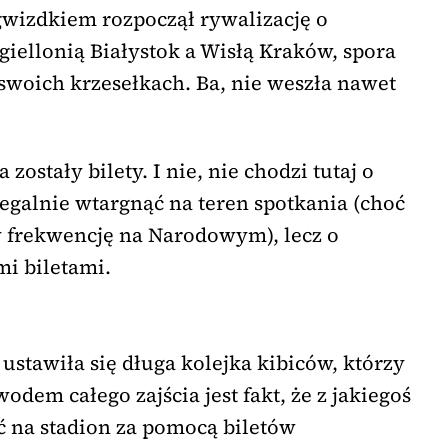
wizdkiem rozpoczął rywalizację o
iellonią Białystok a Wisłą Kraków, spora
 swoich krzesełkach. Ba, nie weszła nawet
ostały bilety. I nie, nie chodzi tutaj o
galnie wtargnąć na teren spotkania (choć
 frekwencję na Narodowym), lecz o
mi biletami.
tawiła się długa kolejka kibiców, którzy
odem całego zajścia jest fakt, że z jakiegoś
 na stadion za pomocą biletów