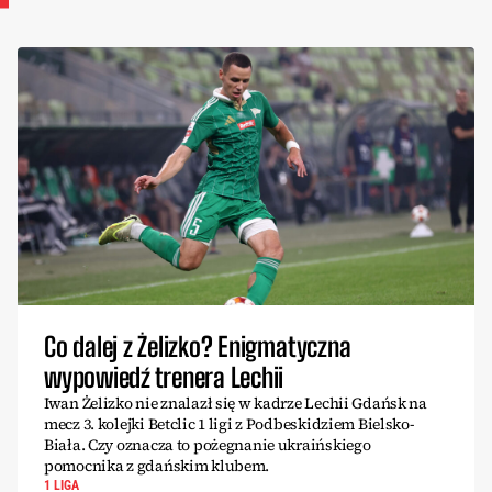
Co dalej z Żelizko? Enigmatyczna
wypowiedź trenera Lechii
Iwan Żelizko nie znalazł się w kadrze Lechii Gdańsk na
mecz 3. kolejki Betclic 1 ligi z Podbeskidziem Bielsko-
Biała. Czy oznacza to pożegnanie ukraińskiego
pomocnika z gdańskim klubem.
1 LIGA