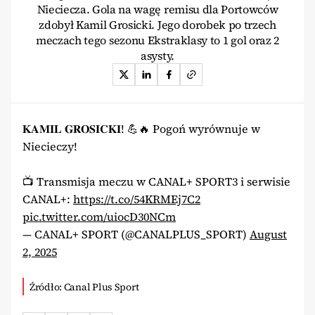
Nieciecza. Gola na wagę remisu dla Portowców
zdobył Kamil Grosicki. Jego dorobek po trzech
meczach tego sezonu Ekstraklasy to 1 gol oraz 2
asysty.
𝐊𝐀𝐌𝐈𝐋 𝐆𝐑𝐎𝐒𝐈𝐂𝐊𝐈! 💪🔥 Pogoń wyrównuje w
Niecieczy!
📺 Transmisja meczu w CANAL+ SPORT3 i serwisie
CANAL+:
https://t.co/54KRMEj7C2
pic.twitter.com/uiocD30NCm
— CANAL+ SPORT (@CANALPLUS_SPORT)
August
2, 2025
Źródło: Canal Plus Sport