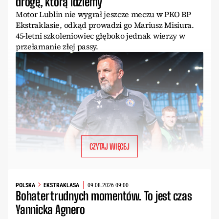
drogę, którą idziemy”
Motor Lublin nie wygrał jeszcze meczu w PKO BP
Ekstraklasie, odkąd prowadzi go Mariusz Misiura.
45-letni szkoleniowiec głęboko jednak wierzy w
przełamanie złej passy.
CZYTAJ WIĘCEJ
POLSKA
EKSTRAKLASA
09.08.2026 09:00
Bohater trudnych momentów. To jest czas
Yannicka Agnero