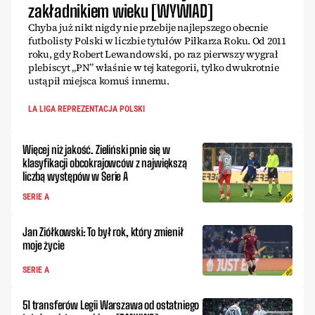
zakładnikiem wieku [WYWIAD]
Chyba już nikt nigdy nie przebije najlepszego obecnie
futbolisty Polski w liczbie tytułów Piłkarza Roku. Od 2011
roku, gdy Robert Lewandowski, po raz pierwszy wygrał
plebiscyt „PN” właśnie w tej kategorii, tylko dwukrotnie
ustąpił miejsca komuś innemu.
LA LIGA REPREZENTACJA POLSKI
Więcej niż jakość. Zieliński pnie się w
klasyfikacji obcokrajowców z największą
liczbą występów w Serie A
SERIE A
Jan Ziółkowski: To był rok, który zmienił
moje życie
SERIE A
51 transferów Legii Warszawa od ostatniego