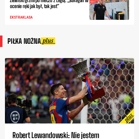
Zieliński grzmi po meczu z Legią. „Bałagan w
ocenie ręki jak był, tak jest”
EKSTRAKLASA
PIŁKA NOŻNA
Robert Lewandowski: Nie jestem