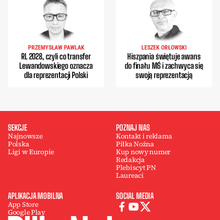
PRZEMYSŁAW PAWLAK
LESZEK ORŁOWSKI
RL 2028, czyli co transfer
Hiszpania świętuje awans
Lewandowskiego oznacza
do finału MŚ i zachwyca się
dla reprezentacji Polski
swoją reprezentacją
SEKCJE
POZNAJ NAS
Najnowsze
Kontakt i reklama
Polska
Piłka Nożna
Ligi w Europie
Kup nowy numer
Redakcja
Plebiscyt PN
Laureaci
APLIKACJA MOBILNA
SOCIAL MEDIA
App Store
Google Play