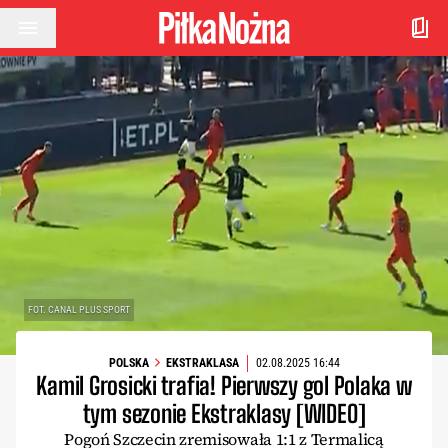
Przejdź do treści
FOT. CANAL PLUS SPORT
POLSKA
EKSTRAKLASA
02.08.2025 16:44
Kamil Grosicki trafia! Pierwszy gol Polaka w
tym sezonie Ekstraklasy [WIDEO]
Pogoń Szczecin zremisowała 1:1 z Termalicą