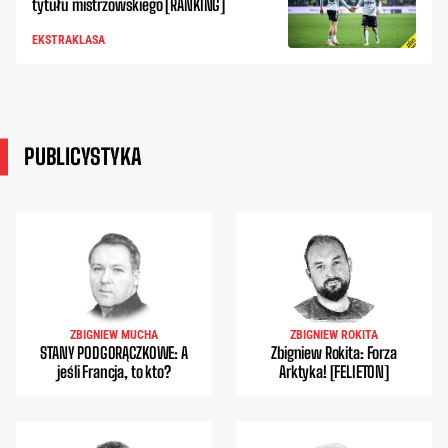
tytułu mistrzowskiego [RANKING]
EKSTRAKLASA
PUBLICYSTYKA
ZBIGNIEW MUCHA
ZBIGNIEW ROKITA
STANY PODGORĄCZKOWE: A
Zbigniew Rokita: Forza
jeśli Francja, to kto?
Arktyka! [FELIETON]