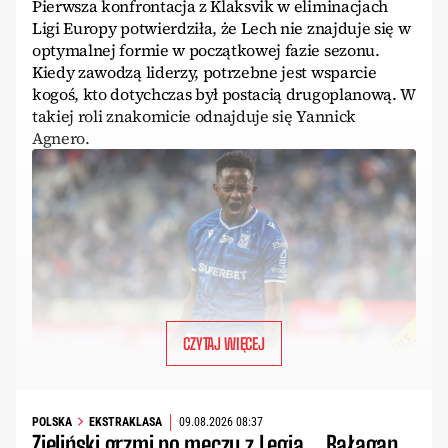
Pierwsza konfrontacja z Klaksvik w eliminacjach
Ligi Europy potwierdziła, że Lech nie znajduje się w
optymalnej formie w początkowej fazie sezonu.
Kiedy zawodzą liderzy, potrzebne jest wsparcie
kogoś, kto dotychczas był postacią drugoplanową. W
takiej roli znakomicie odnajduje się Yannick
Agnero.
CZYTAJ WIĘCEJ
POLSKA
EKSTRAKLASA
09.08.2026 08:37
Zieliński grzmi po meczu z Legią. „Bałagan