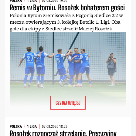
POLSKA
1 LIGA
07.08.2026 19:55
Remis w Bytomiu. Rosołek bohaterem gości
Polonia Bytom zremisowała z Pogonią Siedlce 2:2 w
meczu otwierającym 3. kolejkę Betclic 1. Ligi. Oba
gole dla ekipy z Siedlec strzelił Maciej Rosołek.
CZYTAJ WIĘCEJ
POLSKA
1 LIGA
07.08.2026 18:29
Rosołek rozpoczął strzelanie. Precyzyjny