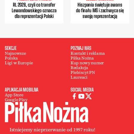
RL 2028, czyli co transfer
Hiszpania świętuje awans
Lewandowskiego oznacza
do finału MŚ i zachwyca się
dla reprezentacji Polski
swoją reprezentacją
SEKCJE
POZNAJ NAS
Najnowsze
Kontakt i reklama
Polska
Piłka Nożna
Ligi w Europie
Kup nowy numer
Redakcja
Plebiscyt PN
Laureaci
APLIKACJA MOBILNA
SOCIAL MEDIA
App Store
Google Play
Istniejemy nieprzerwanie od 1997 roku!