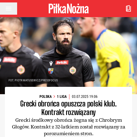
Przejdź do treści
FOT. PIOTR MATUSEWICZ/PRESSFOCUS
POLSKA
1 LIGA
03.07.2025 19:06
Grecki obrońca opuszcza polski klub.
Kontrakt rozwiązany
Grecki środkowy obrońca żegna się z Chrobrym
Głogów. Kontrakt z 32-latkiem został rozwiązany za
porozumieniem stron.