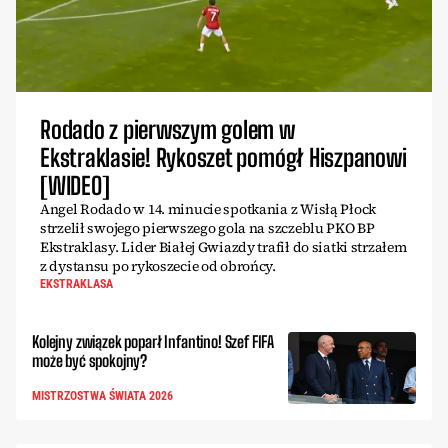
Rodado z pierwszym golem w
Ekstraklasie! Rykoszet pomógł Hiszpanowi
[WIDEO]
Angel Rodado w 14. minucie spotkania z Wisłą Płock
strzelił swojego pierwszego gola na szczeblu PKO BP
Ekstraklasy. Lider Białej Gwiazdy trafił do siatki strzałem
z dystansu po rykoszecie od obrońcy.
EKSTRAKLASA
Kolejny związek poparł Infantino! Szef FIFA
może być spokojny?
MISTRZOSTWA ŚWIATA 2026