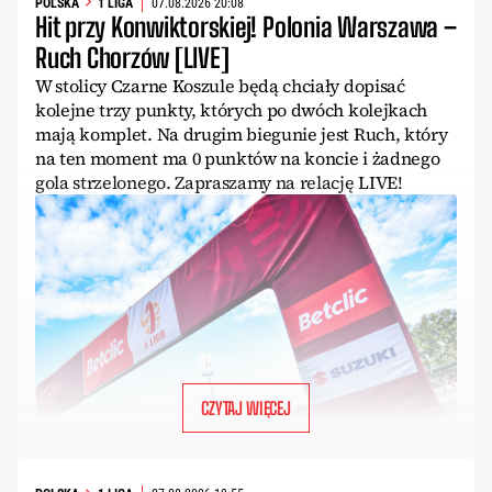
POLSKA
1 LIGA
07.08.2026 20:08
Hit przy Konwiktorskiej! Polonia Warszawa –
Ruch Chorzów [LIVE]
W stolicy Czarne Koszule będą chciały dopisać
kolejne trzy punkty, których po dwóch kolejkach
mają komplet. Na drugim biegunie jest Ruch, który
na ten moment ma 0 punktów na koncie i żadnego
gola strzelonego. Zapraszamy na relację LIVE!
CZYTAJ WIĘCEJ