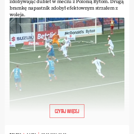
zdobywając dublet w meczu z Polonią Bytom. Drugą
bramkę napastnik zdobył efektownym strzałem z
woleja.
CZYTAJ WIĘCEJ