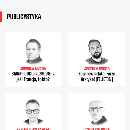
PUBLICYSTYKA
ZBIGNIEW MUCHA
ZBIGNIEW ROKITA
STANY PODGORĄCZKOWE: A
Zbigniew Rokita: Forza
jeśli Francja, to kto?
Arktyka! [FELIETON]
PRZEMYSŁAW PAWLAK
LESZEK ORŁOWSKI