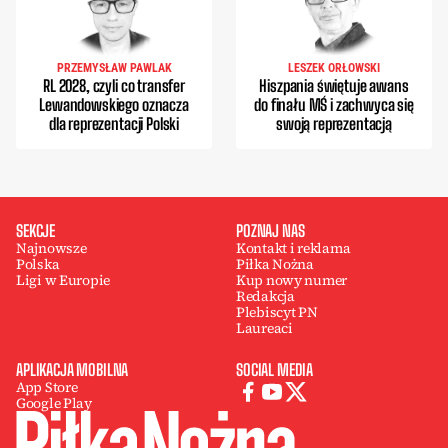
PRZEMYSŁAW PAWLAK
LESZEK ORŁOWSKI
RL 2028, czyli co transfer
Hiszpania świętuje awans
Lewandowskiego oznacza
do finału MŚ i zachwyca się
dla reprezentacji Polski
swoją reprezentacją
SEKCJE
POZNAJ NAS
Najnowsze
Kontakt i reklama
Polska
Piłka Nożna
Ligi w Europie
Kup nowy numer
Redakcja
Plebiscyt PN
Laureaci
APLIKACJA MOBILNA
SOCIAL MEDIA
App Store
Google Play